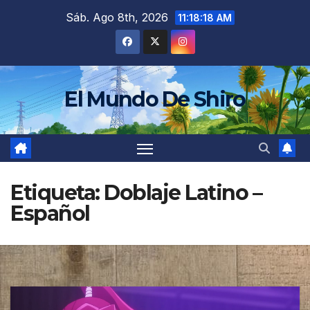
Saltar
Sáb. Ago 8th, 2026
11:18:21 AM
al
contenido
El Mundo De Shiro
Etiqueta:
Doblaje Latino –
Español