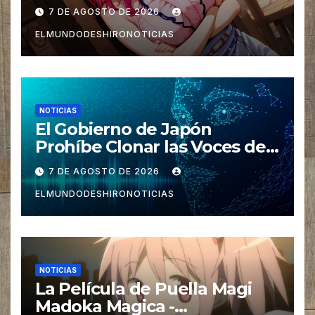
7 DE AGOSTO DE 2026
ELMUNDODESHIRONOTICIAS
NOTICIAS
El Gobierno de Japón
Prohíbe Clonar las Voces de
los Seiyuus con IA
7 DE AGOSTO DE 2026
ELMUNDODESHIRONOTICIAS
NOTICIAS
La Película de Puella Magi
Madoka Magica -