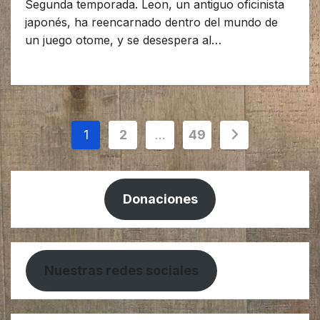
Segunda temporada. Leon, un antiguo oficinista
japonés, ha reencarnado dentro del mundo de
un juego otome, y se desespera al…
Paginación
1
2
…
49
de
entradas
Donaciones
Nuestras redes sociales