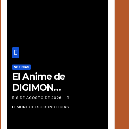
Ado
NOTICIAS
El Anime de
DIGIMON
BEATBREAK revela
8 DE AGOSTO DE 2026
una nueva imagen
ELMUNDODESHIRONOTICIAS
para su ultimo Arco