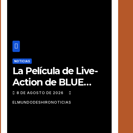
NOTICIAS
La Película de Live-
Action de BLUE
LOCK revela un
8 DE AGOSTO DE 2026
video especial con el
ELMUNDODESHIRONOTICIAS
tema musical
interpretado por