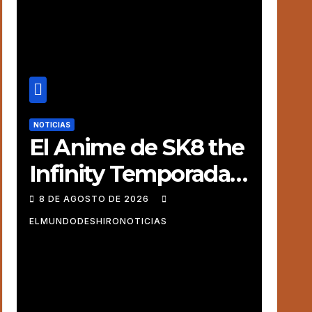
NOTICIAS
El Anime de SK8 the
Infinity Temporada 2
revela una imagen
8 DE AGOSTO DE 2026
promocional
ELMUNDODESHIRONOTICIAS