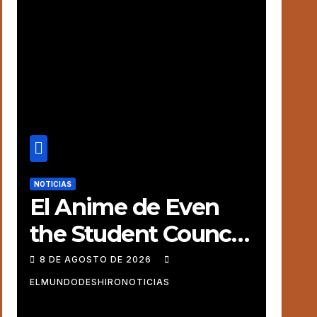
Asuka
NOTICIAS
El Anime de Even
the Student Council
Has Its Holes! revela
8 DE AGOSTO DE 2026
una nueva Voz
ELMUNDODESHIRONOTICIAS