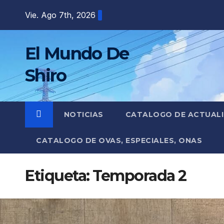
Saltar
Vie. Ago 7th, 2026
al
contenido
El Mundo De
Shiro
NOTICIAS
CATALOGO DE ACTUAL
CATALOGO DE OVAS, ESPECIALES, ONAS
Etiqueta:
Temporada 2