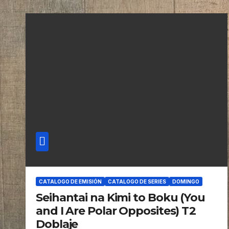
CATALOGO DE EMISIÓN
CATALOGO DE SERIES
DOMINGO
Seihantai na Kimi to Boku (You
and I Are Polar Opposites) T2
Doblaje