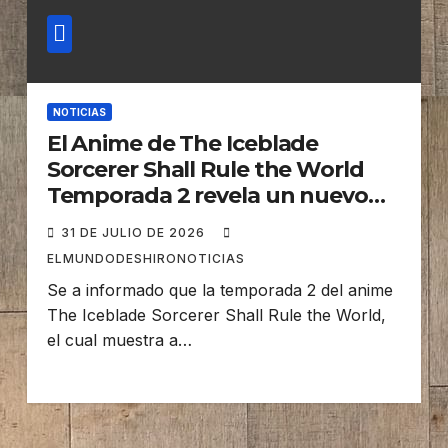
NOTICIAS
El Anime de The Iceblade
Sorcerer Shall Rule the World
Temporada 2 revela un nuevo
Video promocional se estrena en
31 DE JULIO DE 2026
Octubre
ELMUNDODESHIRONOTICIAS
Se a informado que la temporada 2 del anime
The Iceblade Sorcerer Shall Rule the World,
el cual muestra a…