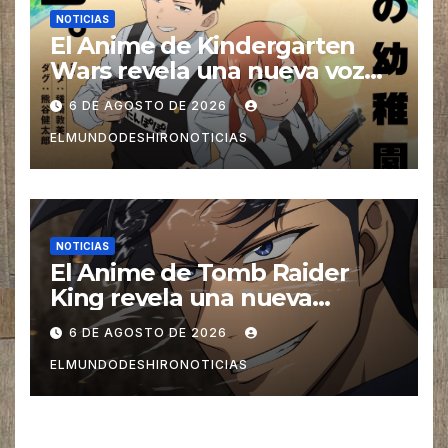
NOTICIAS
El Anime de Kindergarten
Wars revela una nueva voz
para su elenco se estrena en
6 DE AGOSTO DE 2026
el 2027
ELMUNDODESHIRONOTICIAS
NOTICIAS
El Anime de Tomb Raider
King revela una nueva
imagen promocional
6 DE AGOSTO DE 2026
ELMUNDODESHIRONOTICIAS