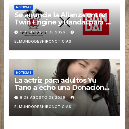
NOTICIAS
Se anuncia la Alianza entre
Twin Engine y Bandai para un
nuevos Animes
6 DE AGOSTO DE 2026
ELMUNDODESHIRONOTICIAS
NOTICIAS
La actriz para adultos Yu
Tano a echo una Donación
para las Víctimas de Sismo
6 DE AGOSTO DE 2026
pero es Criticada
ELMUNDODESHIRONOTICIAS