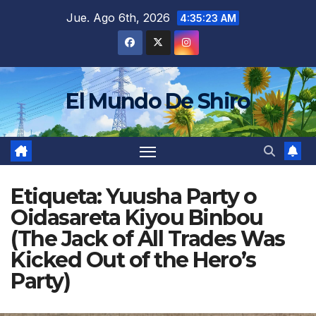
Saltar
Jue. Ago 6th, 2026
4:35:26 AM
al
contenido
El Mundo De Shiro
Etiqueta:
Yuusha Party o
Oidasareta Kiyou Binbou
(The Jack of All Trades Was
Kicked Out of the Hero’s
Party)