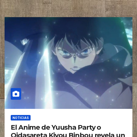
NOTICIAS
El Anime de Yuusha Party o
Oidasareta Kiyou Binbou revela un