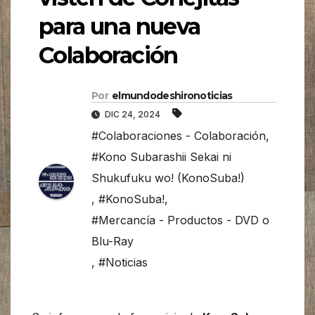
para una nueva
Colaboración
Por
elmundodeshironoticias
DIC 24, 2024
#Colaboraciones - Colaboración
,
#Kono Subarashii Sekai ni
Shukufuku wo! (KonoSuba!)
,
#KonoSuba!
,
#Mercancía - Productos - DVD o
Blu-Ray
,
#Noticias