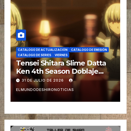
CATALOGO DE ACTUALIZACIÓN
CATALOGO DE EMISIÓN
C
CATALOGO DE SERIES
VIERNES
C
Tensei Shitara Slime Datta
S
Ken 4th Season Doblaje
F
Parte 2
31 DE JULIO DE 2026
ELMUNDODESHIRONOTICIAS
E