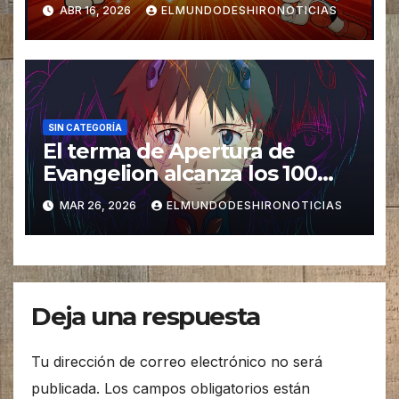
Documental de TEZUKA! God
ABR 16, 2026
ELMUNDODESHIRONOTICIAS
of Manga
SIN CATEGORÍA
El terma de Apertura de
Evangelion alcanza los 100
millones de reproducciones
MAR 26, 2026
ELMUNDODESHIRONOTICIAS
Deja una respuesta
Tu dirección de correo electrónico no será
publicada.
Los campos obligatorios están