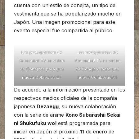
cuenta con un estilo de conejita, un tipo de
vestimenta que se ha popularizado mucho en
Japón. Una imagen promocional para este
evento especial fue compartida al público.
Las protagonistas de
Las protagonistas de
Konosuba! T3 se visten
Konosuba! T3 se visten
de Conejitas para una
de Conejitas para una
nueva Colaboración
nueva Colaboración
De acuerdo a la información presentada en los
respectivos medios oficiales de la compañía
japonesa
Dezaegg
, su nueva colaboración
con la serie de anime
Kono Subarashii Sekai
ni Shukufuku wo!
está programada para
iniciar en Japón el próximo 11 de enero de