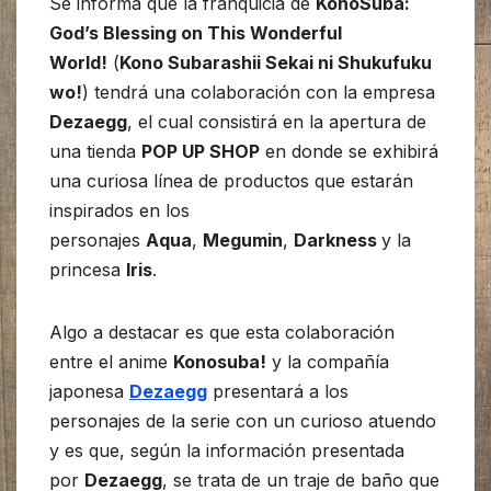
Se informa que la franquicia de
KonoSuba:
God’s Blessing on This Wonderful
World!
(
Kono Subarashii Sekai ni Shukufuku
wo!
) tendrá una colaboración con la empresa
Dezaegg
, el cual consistirá en la apertura de
una tienda
POP UP SHOP
en donde se exhibirá
una curiosa línea de productos que estarán
inspirados en los
personajes
Aqua
,
Megumin
,
Darkness
y la
princesa
Iris
.
Algo a destacar es que esta colaboración
entre el anime
Konosuba!
y la compañía
japonesa
Dezaegg
presentará a los
personajes de la serie con un curioso atuendo
y es que, según la información presentada
por
Dezaegg
, se trata de un traje de baño que