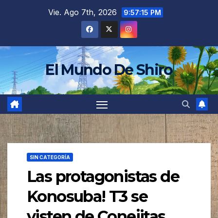
Saltar
Vie. Ago 7th, 2026
9:57:17 PM
al
contenido
El Mundo De Shiro
SIN CATEGORÍA
Las protagonistas de
Konosuba! T3 se
visten de Conejitas