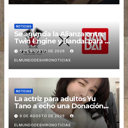
NOTICIAS
Se anuncia la Alianza entre
Twin Engine y Bandai para un
nuevos Animes
6 DE AGOSTO DE 2026
ELMUNDODESHIRONOTICIAS
NOTICIAS
La actriz para adultos Yu
Tano a echo una Donación
para las Víctimas de Sismo
6 DE AGOSTO DE 2026
pero es Criticada
ELMUNDODESHIRONOTICIAS