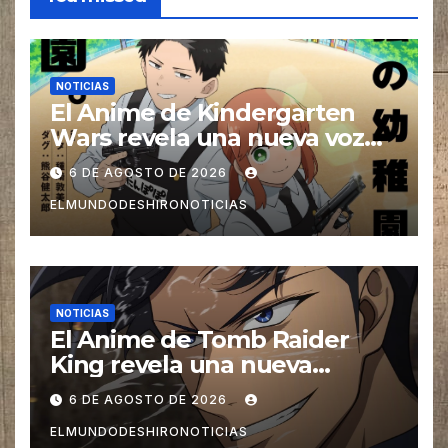
NOTICIAS
El Anime de Kindergarten
Wars revela una nueva voz
para su elenco se estrena en
6 DE AGOSTO DE 2026
el 2027
ELMUNDODESHIRONOTICIAS
NOTICIAS
El Anime de Tomb Raider
King revela una nueva
imagen promocional
6 DE AGOSTO DE 2026
ELMUNDODESHIRONOTICIAS