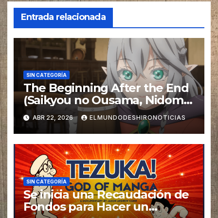
Entrada relacionada
SIN CATEGORÍA
The Beginning After the End
(Saikyou no Ousama, Nidome
no Jinsei wa Nani o Suru?) T2
ABR 22, 2026
ELMUNDODESHIRONOTICIAS
Doblaje Eps 01 al 12
SIN CATEGORÍA
Se inicia una Recaudación de
Fondos para Hacer un