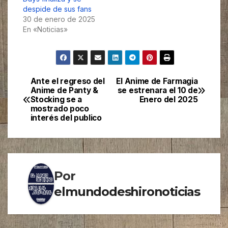
despide de sus fans
30 de enero de 2025
En «Noticias»
Ante el regreso del
El Anime de Farmagia
Navegación
Anime de Panty &
se estrenara el 10 de
Stocking se a
Enero del 2025
de
mostrado poco
interés del publico
entradas
Por
elmundodeshironoticias