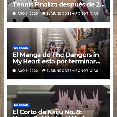
Tennis Finaliza después de 27
años
AGO 5, 2026
ELMUNDODESHIRONOTICIAS
NOTICIAS
El Manga de The Dangers in
My Heart esta por terminar
en tan solo 3 capítulos
AGO 5, 2026
ELMUNDODESHIRONOTICIAS
NOTICIAS
El Corto de Kaiju No. 8: