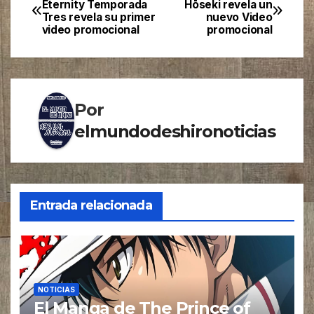
Eternity Temporada
Hōseki revela un
Tres revela su primer
nuevo Video
de
video promocional
promocional
entradas
Por
elmundodeshironoticias
Entrada relacionada
NOTICIAS
El Manga de The Prince of