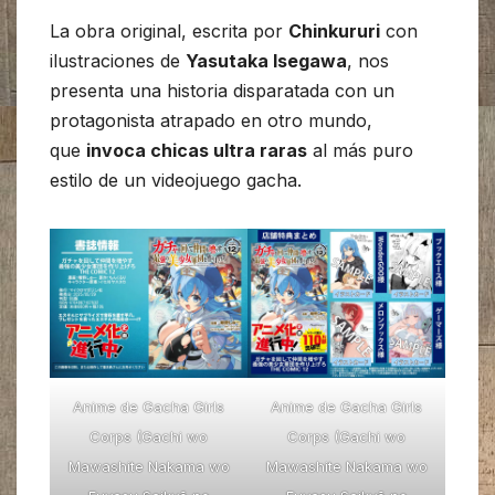
La obra original, escrita por
Chinkururi
con
ilustraciones de
Yasutaka Isegawa
, nos
presenta una historia disparatada con un
protagonista atrapado en otro mundo,
que
invoca chicas ultra raras
al más puro
estilo de un videojuego gacha.
Anime de Gacha Girls
Anime de Gacha Girls
Corps (Gachi wo
Corps (Gachi wo
Mawashite Nakama wo
Mawashite Nakama wo