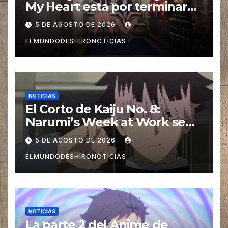
My Heart esta por terminar
en tan solo 3 capítulos
5 DE AGOSTO DE 2026
ELMUNDODESHIRONOTICIAS
NOTICIAS
El Corto de Kaiju No. 8:
Narumi’s Week at Work se
estrena en Septiembre
5 DE AGOSTO DE 2026
ELMUNDODESHIRONOTICIAS
NOTICIAS
La parte 2 del Anime de