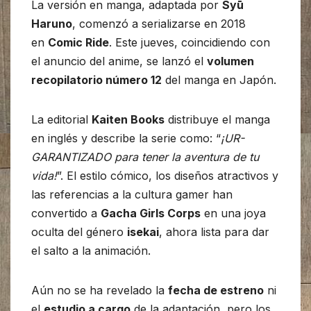
La versión en manga, adaptada por
Syū
Haruno
, comenzó a serializarse en 2018
en
Comic Ride
. Este jueves, coincidiendo con
el anuncio del anime, se lanzó el
volumen
recopilatorio número 12
del manga en Japón.
La editorial
Kaiten Books
distribuye el manga
en inglés y describe la serie como: “
¡UR-
GARANTIZADO para tener la aventura de tu
vida!
”. El estilo cómico, los diseños atractivos y
las referencias a la cultura gamer han
convertido a
Gacha Girls Corps
en una joya
oculta del género
isekai
, ahora lista para dar
el salto a la animación.
Aún no se ha revelado la
fecha de estreno
ni
el
estudio a cargo
de la adaptación, pero los