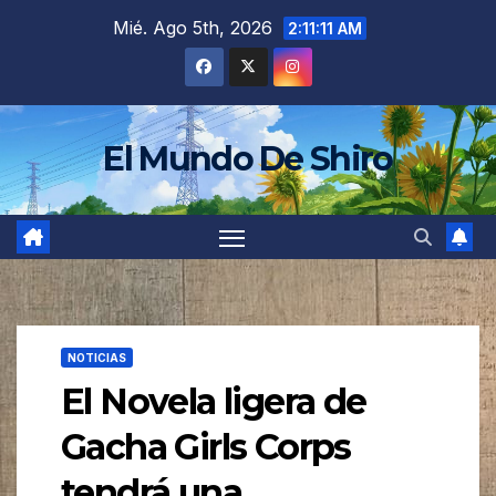
Saltar
Mié. Ago 5th, 2026
2:11:13 AM
al
contenido
El Mundo De Shiro
NOTICIAS
El Novela ligera de
Gacha Girls Corps
tendrá una