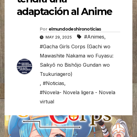
adaptación al Anime
Por
elmundodeshironoticias
#Animes
,
MAY 29, 2025
#Gacha Girls Corps (Gachi wo
Mawashite Nakama wo Fuyasu:
Saikyō no Bishōjo Gundan wo
Tsukuriagero)
,
#Noticias
,
#Novela- Novela ligera - Novela
virtual