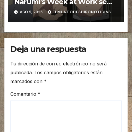
Narumi’s Week at Work se
estrena en Septiembre
AGO 5, 2026
ELMUNDODESHIRONOTICIAS
Deja una respuesta
Tu dirección de correo electrónico no será
publicada.
Los campos obligatorios están
marcados con
*
Comentario
*