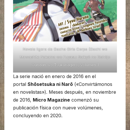
Novela ligera de Gacha Girls Corps (Gachi wo
Mawashite Nakama wo Fuyasu: Saikyō no Bishōjo
Gundan wo Tsukuriagero) Volumen 1
La serie nació en enero de 2016 en el
portal
Shōsetsuka ni Narō
(«Convirtámonos
en novelistas»). Meses después, en noviembre
de 2016,
Micro Magazine
comenzó su
publicación física con nueve volúmenes,
concluyendo en 2020.