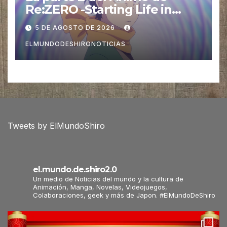
Re:ZERO -Starting Life in
Another World- Temporada 4
5 DE AGOSTO DE 2026
esta regresando este 12 de
ELMUNDODESHIRONOTICIAS
Agosto
Tweets by ElMundoShiro
el.mundo.de.shiro2.0
Un medio de Noticias del mundo y la cultura de
Animación, Manga, Novelas, Videojuegos,
Colaboraciones, geek y más de Japon. #ElMundoDeShiro