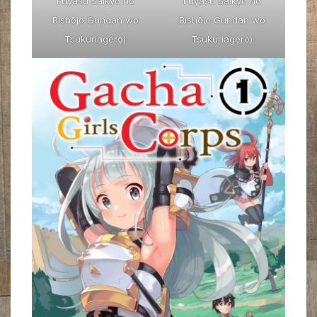
Fuyasu Saikyō no
Fuyasu Saikyō no
Bishōjo Gundan wo
Bishōjo Gundan wo
Tsukuriagero)
Tsukuriagero)