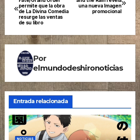
Fate/Grand Order
and the Rain revela
permite que la obra
una nueva Imagen
de
de La Divina Comedia
promocional
resurge las ventas
entradas
de su libro
Por
elmundodeshironoticias
Entrada relacionada
NOTICIAS