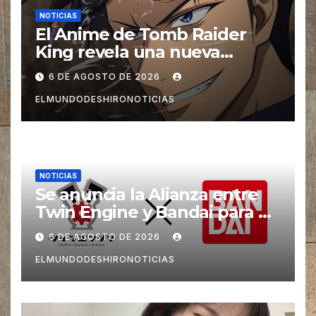
NOTICIAS
El Anime de Tomb Raider
King revela una nueva
imagen promocional
6 DE AGOSTO DE 2026
ELMUNDODESHIRONOTICIAS
NOTICIAS
Se anuncia la Alianza entre
Twin Engine y Bandai para un
nuevos Animes
6 DE AGOSTO DE 2026
ELMUNDODESHIRONOTICIAS