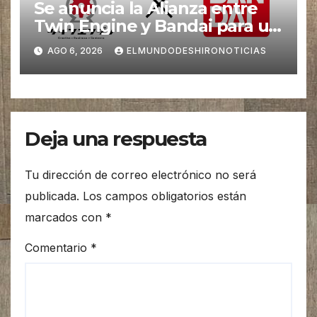
Se anuncia la Alianza entre
Twin Engine y Bandai para un
nuevos Animes
AGO 6, 2026
ELMUNDODESHIRONOTICIAS
Deja una respuesta
Tu dirección de correo electrónico no será
publicada.
Los campos obligatorios están
marcados con
*
Comentario
*