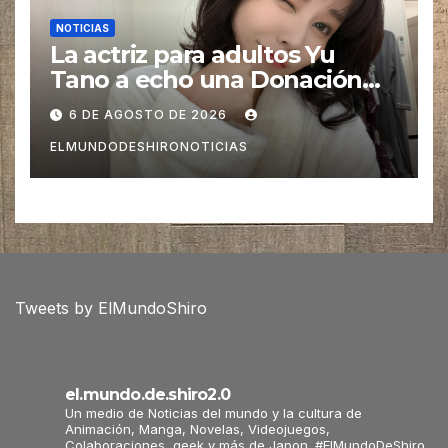
NOTICIAS
La actriz para adultos Yu
Tano a echo una Donación
para las Víctimas de Sismo
6 DE AGOSTO DE 2026
pero es Criticada
ELMUNDODESHIRONOTICIAS
Tweets by ElMundoShiro
el.mundo.de.shiro2.0
Un medio de Noticias del mundo y la cultura de
Animación, Manga, Novelas, Videojuegos,
Colaboraciones, geek y más de Japon. #ElMundoDeShiro