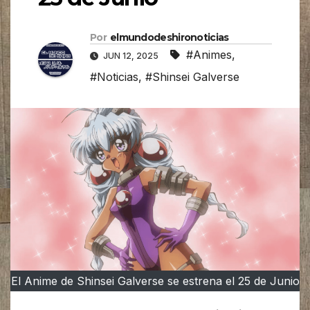
Por
elmundodeshironoticias
#Animes
,
JUN 12, 2025
#Noticias
,
#Shinsei Galverse
El Anime de Shinsei Galverse se estrena el 25 de Junio