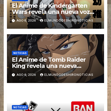
El Anime de Kindergarten
Wars revela una nueva voz
para su elenco se estrena en
AGO 6, 2026
ELMUNDODESHIRONOTICIAS
el 2027
NOTICIAS
El Anime de Tomb Raider
King revela una nueva
imagen promocional
AGO 6, 2026
ELMUNDODESHIRONOTICIAS
NOTICIAS