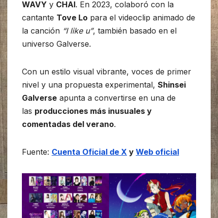
WAVY
y
CHAI
. En 2023, colaboró con la
cantante
Tove Lo
para el videoclip animado de
la canción
“I like u”
, también basado en el
universo Galverse.
Con un estilo visual vibrante, voces de primer
nivel y una propuesta experimental,
Shinsei
Galverse
apunta a convertirse en una de
las
producciones más inusuales y
comentadas del verano
.
Fuente:
Cuenta Oficial de X
y
Web oficial