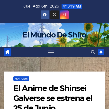
Saltar
Jue. Ago 6th, 2026
4:10:21 AM
al
contenido
El Mundo De Shiro
NOTICIAS
El Anime de Shinsei
Galverse se estrena el
25 de Junio