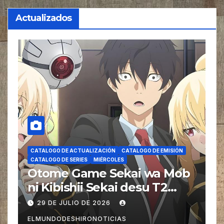
Actualizados
CATALOGO DE ACTUALIZACIÓN
CATALOGO DE EMISIÓN
CATALOGO DE SERIES
MIÉRCOLES
b
Hana-Kimi – Hanazakari no
Kimitachi e (For You in Full
Blossom) T2 Doblaje
22 DE JULIO DE 2026
ELMUNDODESHIRONOTICIAS
E