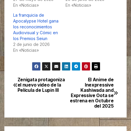
En «Noticias»
En «Noticias»
La franquicia de
Apocalypse Hotel gana
los reconocimientos
Audiovisual y Cómic en
los Premios Seiun
2 de junio de 2026
En «Noticias»
Zenigata protagoniza
El Anime de
Navegación
el nuevo video de la
Inexpressive
Película de Lupin III
Kashiwada and
de
Expressive Oota se
estrena en Octubre
entradas
del 2025