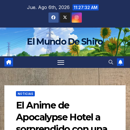
Saltar
Jue. Ago 6th, 2026
11:27:34 AM
al
contenido
El Mundo De Shiro
NOTICIAS
El Anime de
Apocalypse Hotel a
sorprendido con una