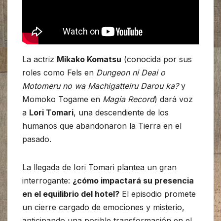
La actriz
Mikako Komatsu
(conocida por sus
roles como Fels en
Dungeon ni Deai o
Motomeru no wa Machigatteiru Darou ka?
y
Momoko Togame en
Magia Record
) dará voz
a
Lori Tomari
, una descendiente de los
humanos que abandonaron la Tierra en el
pasado.
La llegada de Iori Tomari plantea un gran
interrogante:
¿cómo impactará su presencia
en el equilibrio del hotel?
El episodio promete
un cierre cargado de emociones y misterio,
anticipando una posible transformación en el