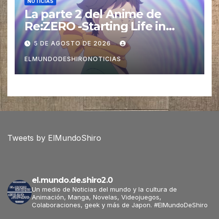
NOTICIAS
La parte 2 del Anime de
Re:ZERO -Starting Life in
Another World- Temporada 4
5 DE AGOSTO DE 2026
esta regresando este 12 de
ELMUNDODESHIRONOTICIAS
Agosto
Tweets by ElMundoShiro
el.mundo.de.shiro2.0
Un medio de Noticias del mundo y la cultura de
Animación, Manga, Novelas, Videojuegos,
Colaboraciones, geek y más de Japon. #ElMundoDeShiro