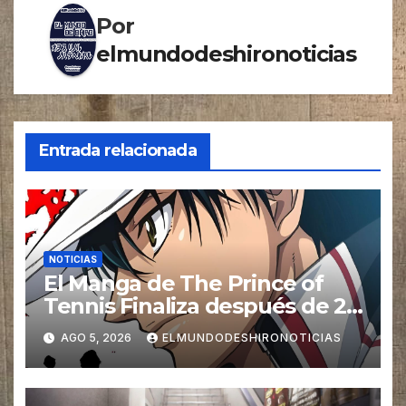
Por
elmundodeshironoticias
Entrada relacionada
NOTICIAS
El Manga de The Prince of
Tennis Finaliza después de 27
años
AGO 5, 2026
ELMUNDODESHIRONOTICIAS