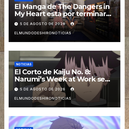
El Manga de The Dangers in
My Heart esta por terminar
en tan solo 3 capítulos
5 DE AGOSTO DE 2026
ELMUNDODESHIRONOTICIAS
NOTICIAS
El Corto de Kaiju No. 8:
Narumi’s Week at Work se
estrena en Septiembre
5 DE AGOSTO DE 2026
ELMUNDODESHIRONOTICIAS