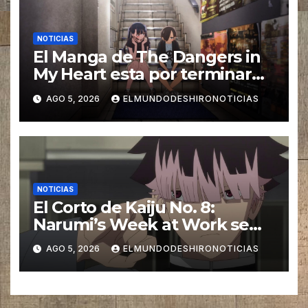
NOTICIAS
El Manga de The Dangers in
My Heart esta por terminar
en tan solo 3 capítulos
AGO 5, 2026
ELMUNDODESHIRONOTICIAS
NOTICIAS
El Corto de Kaiju No. 8:
Narumi’s Week at Work se
estrena en Septiembre
AGO 5, 2026
ELMUNDODESHIRONOTICIAS