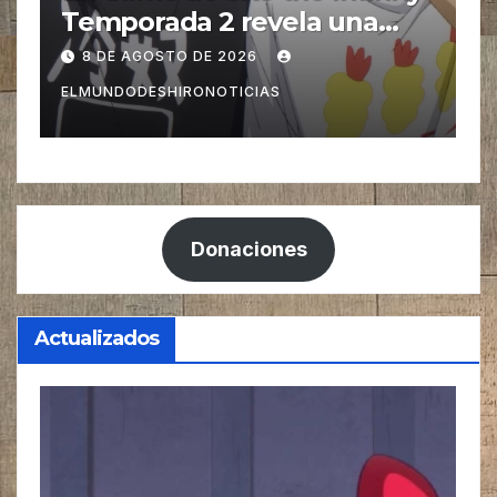
de BLUE LOCK revela un
B
video especial con el tema
n
8 DE AGOSTO DE 2026
musical interpretado por
u
ELMUNDODESHIRONOTICIAS
E
Ado
Donaciones
Actualizados