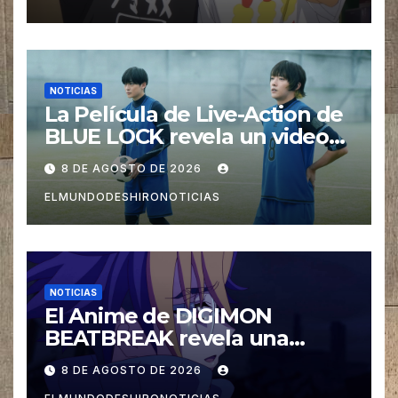
NOTICIAS
La Película de Live-Action de
BLUE LOCK revela un video
especial con el tema musical
8 DE AGOSTO DE 2026
interpretado por Ado
ELMUNDODESHIRONOTICIAS
NOTICIAS
El Anime de DIGIMON
BEATBREAK revela una
nueva imagen para su ultimo
8 DE AGOSTO DE 2026
Arco Asuka