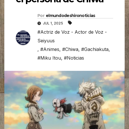
Por
elmundodeshironoticias
JUL 1, 2025
#Actriz de Voz - Actor de Voz -
Seiyuus
,
#Animes
,
#Chiwa
,
#Gachiakuta
,
#Miku Itou
,
#Noticias