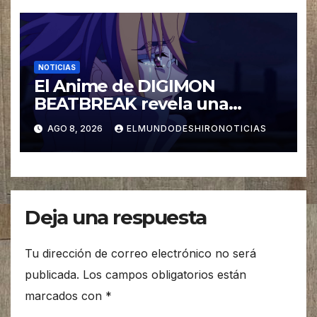
NOTICIAS
El Anime de DIGIMON
BEATBREAK revela una
nueva imagen para su ultimo
AGO 8, 2026
ELMUNDODESHIRONOTICIAS
Arco Asuka
Deja una respuesta
Tu dirección de correo electrónico no será
publicada.
Los campos obligatorios están
marcados con
*