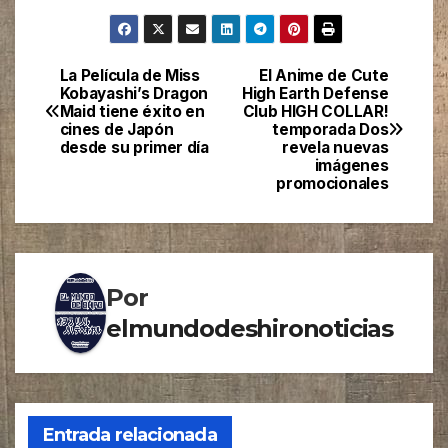
La Película de Miss
El Anime de Cute
Navegación
Kobayashi’s Dragon
High Earth Defense
Maid tiene éxito en
Club HIGH COLLAR!
de
cines de Japón
temporada Dos
desde su primer día
revela nuevas
entradas
imágenes
promocionales
Por
elmundodeshironoticias
Entrada relacionada