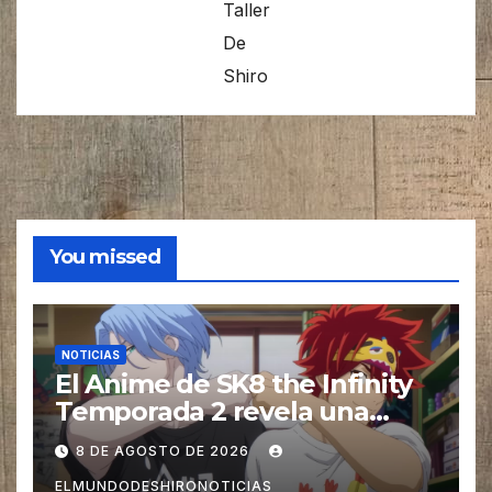
Taller
De
Shiro
You missed
NOTICIAS
El Anime de SK8 the Infinity
Temporada 2 revela una
imagen promocional
8 DE AGOSTO DE 2026
ELMUNDODESHIRONOTICIAS