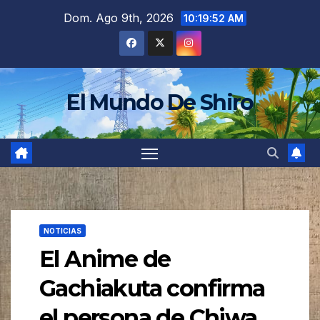
Saltar
Dom. Ago 9th, 2026
10:19:54 AM
al
contenido
El Mundo De Shiro
NOTICIAS
El Anime de
Gachiakuta confirma
el persona de Chiwa