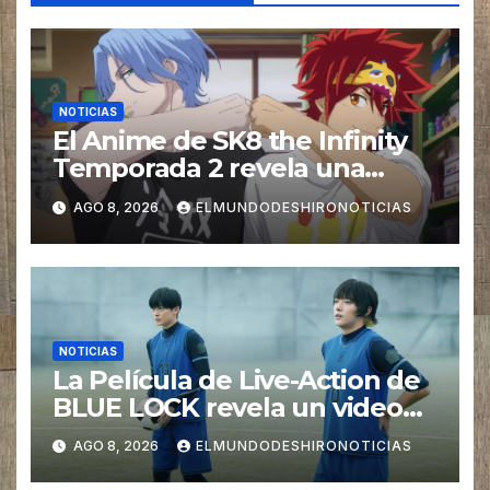
NOTICIAS
El Anime de SK8 the Infinity
Temporada 2 revela una
imagen promocional
AGO 8, 2026
ELMUNDODESHIRONOTICIAS
NOTICIAS
La Película de Live-Action de
BLUE LOCK revela un video
especial con el tema musical
AGO 8, 2026
ELMUNDODESHIRONOTICIAS
interpretado por Ado