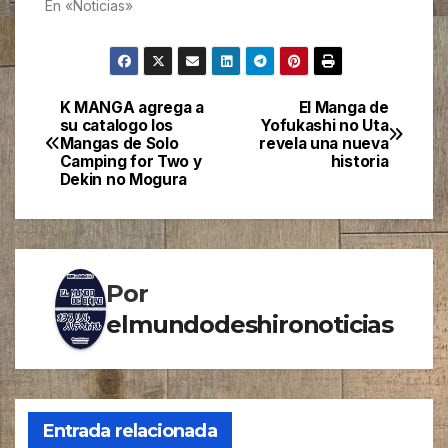
En «Noticias»
K MANGA agrega a
El Manga de
Navegación
su catalogo los
Yofukashi no Uta
Mangas de Solo
revela una nueva
de
Camping for Two y
historia
Dekin no Mogura
entradas
Por
elmundodeshironoticias
Entrada relacionada