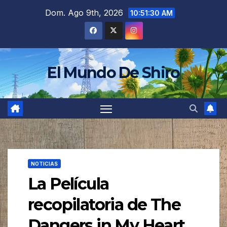
Saltar
Dom. Ago 9th, 2026
10:51:33 AM
al
contenido
El Mundo De Shiro
NOTICIAS
La Película
recopilatoria de The
Dangers in My Heart