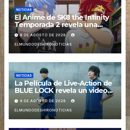
NOTICIAS
El Anime de SK8 the Infinity
Temporada 2 revela una
imagen promocional
8 DE AGOSTO DE 2026
ELMUNDODESHIRONOTICIAS
NOTICIAS
La Película de Live-Action de
BLUE LOCK revela un video
especial con el tema musical
8 DE AGOSTO DE 2026
interpretado por Ado
ELMUNDODESHIRONOTICIAS