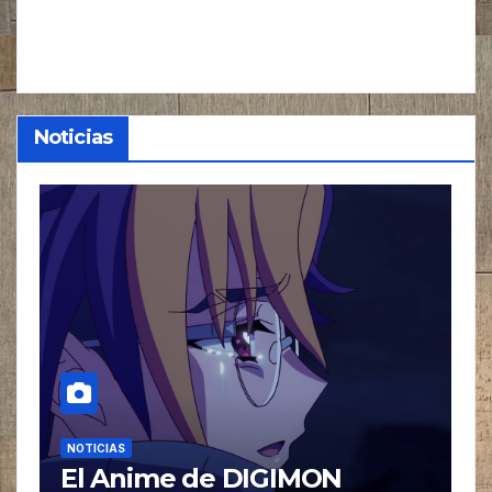
Noticias
NOTICIAS
N
El Anime de Even the
L