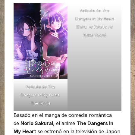
Película de The
Dangers in My Heart
(Boku no Kokoro no
Yabai Yatsu)
Película de The
Dangers in My Heart:
The Movie
Basado en el manga de comedia romántica
de
Norio Sakurai
, el anime
The Dangers in
My Heart
se estrenó en la televisión de Japón