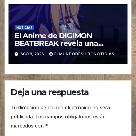
NOTICIAS
El Anime de DIGIMON
BEATBREAK revela una
nueva imagen para su ultimo
AGO 8, 2026
ELMUNDODESHIRONOTICIAS
Arco Asuka
Deja una respuesta
Tu dirección de correo electrónico no será
publicada.
Los campos obligatorios están
marcados con
*