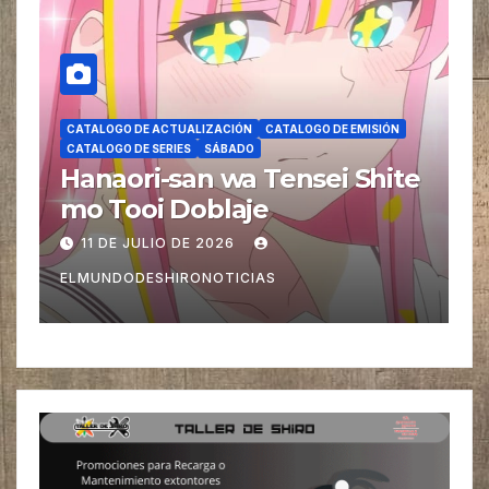
CATALOGO DE ACTUALIZACIÓN
CATALOGO DE EMISIÓN
CATALOGO DE SERIES
SÁBADO
C
e
Kabushikigaisha Magi-
C
Lumière (Magilumiere
B
Magical Girls S. A) 2nd
4 DE JULIO DE 2026
Season Doblaje
ELMUNDODESHIRONOTICIAS
E