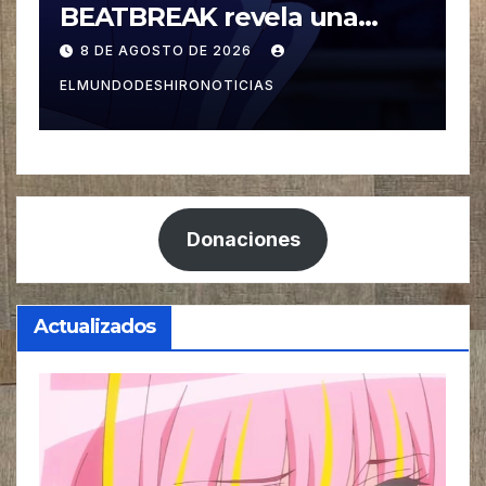
Student Council Has Its
p
Holes! revela una nueva Voz
8 DE AGOSTO DE 2026
ELMUNDODESHIRONOTICIAS
E
Donaciones
Actualizados