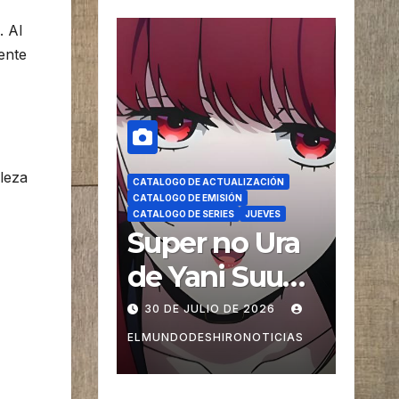
. Al
ente
aleza
CATALOGO DE ACTUALIZACIÓN
CATALOGO DE EMISIÓN
CATALOGO DE SERIES
JUEVES
Super no Ura
de Yani Suu
Futari Doblaje
30 DE JULIO DE 2026
ELMUNDODESHIRONOTICIAS