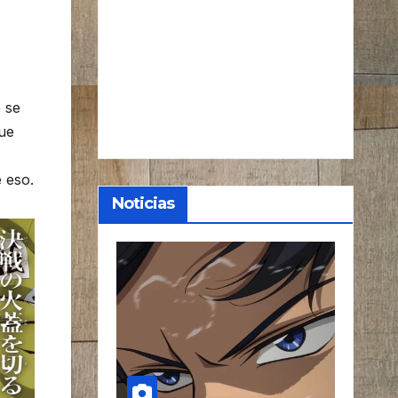
 se
que
 eso.
Noticias