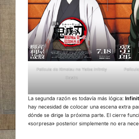
Película de Kimetsu no Yaiba Infinity
Películ
Castle
La segunda razón es todavía más lógica:
Infini
hay necesidad de colocar una escena extra para
dónde se dirige la próxima parte. El cierre fu
«sorpresa» posterior simplemente no era neces