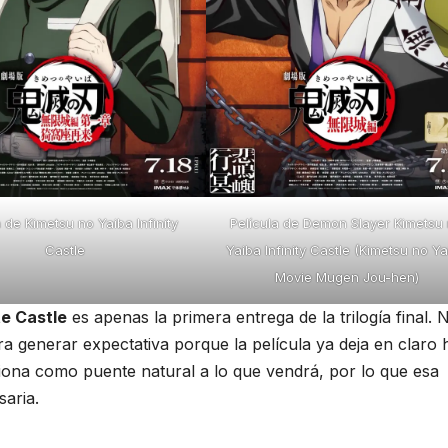
NOTICIAS
NOTICIAS
El Anime de
El Ani
Kindergarten
Tomb 
Wars revela
King r
6 DE AGOSTO DE 2026
6 DE AGOS
una nueva voz
una n
ELMUNDODESHIRONOTICIAS
ELMUNDODESH
para su elenco
image
a de Kimetsu no Yaiba Infinity
Película de Demon Slayer Kimetsu
Castle
Yaiba Infinity Castle (Kimetsu no Y
se estrena en
promo
Movie Mugen Jou-hen)
el 2027
te Castle
es apenas la primera entrega de la trilogía final. 
 generar expectativa porque la película ya deja en claro 
nciona como puente natural a lo que vendrá, por lo que esa
aria.