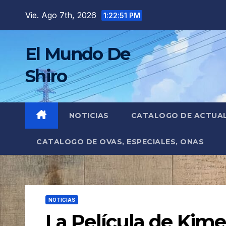
Saltar
Vie. Ago 7th, 2026
1:22:53 PM
al
contenido
El Mundo De
Shiro
NOTICIAS
CATALOGO DE ACTUA
CATALOGO DE OVAS, ESPECIALES, ONAS
NOTICIAS
La Película de Kimet