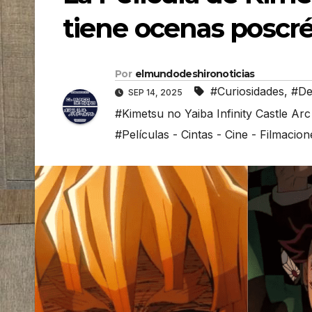
tiene ocenas poscré
Por
elmundodeshironoticias
#Curiosidades
,
#De
SEP 14, 2025
#Kimetsu no Yaiba Infinity Castle A
#Películas - Cintas - Cine - Filmacion