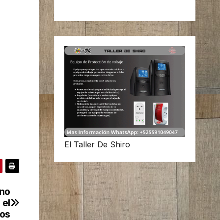
El Taller De Shiro
ono
 el
Dos