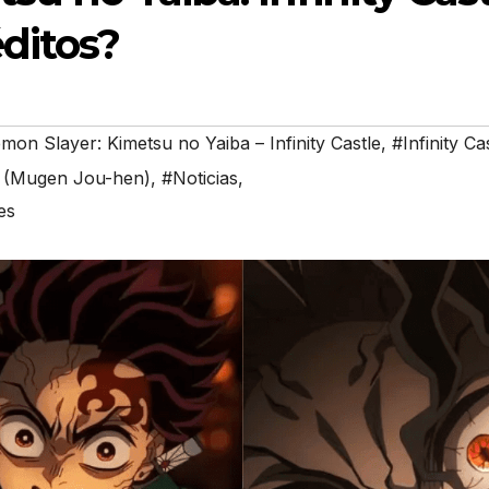
ditos?
mon Slayer: Kimetsu no Yaiba – Infinity Castle
,
#Infinity Ca
rc (Mugen Jou-hen)
,
#Noticias
,
es