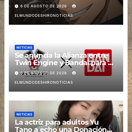
imagen promocional
6 DE AGOSTO DE 2026
ELMUNDODESHIRONOTICIAS
NOTICIAS
Se anuncia la Alianza entre
Twin Engine y Bandai para un
nuevos Animes
6 DE AGOSTO DE 2026
ELMUNDODESHIRONOTICIAS
NOTICIAS
La actriz para adultos Yu
Tano a echo una Donación