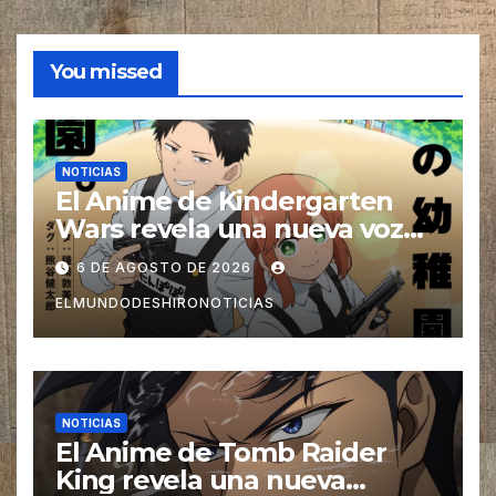
You missed
NOTICIAS
El Anime de Kindergarten
Wars revela una nueva voz
para su elenco se estrena en
6 DE AGOSTO DE 2026
el 2027
ELMUNDODESHIRONOTICIAS
NOTICIAS
El Anime de Tomb Raider
King revela una nueva