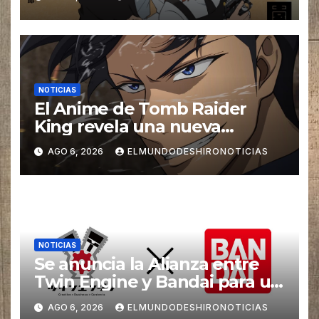
el 2027
NOTICIAS
El Anime de Tomb Raider
King revela una nueva
imagen promocional
AGO 6, 2026
ELMUNDODESHIRONOTICIAS
NOTICIAS
Se anuncia la Alianza entre
Twin Engine y Bandai para un
nuevos Animes
AGO 6, 2026
ELMUNDODESHIRONOTICIAS