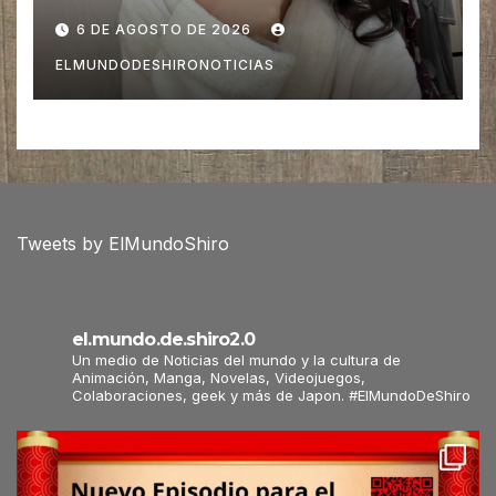
para las Víctimas de Sismo
6 DE AGOSTO DE 2026
pero es Criticada
ELMUNDODESHIRONOTICIAS
Tweets by ElMundoShiro
el.mundo.de.shiro2.0
Un medio de Noticias del mundo y la cultura de
Animación, Manga, Novelas, Videojuegos,
Colaboraciones, geek y más de Japon. #ElMundoDeShiro