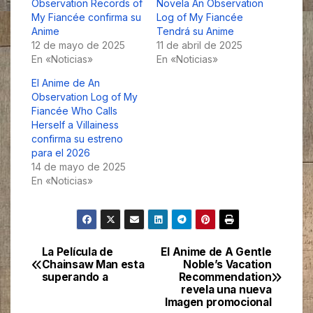
Observation Records of
Novela An Observation
My Fiancée confirma su
Log of My Fiancée
Anime
Tendrá su Anime
12 de mayo de 2025
11 de abril de 2025
En «Noticias»
En «Noticias»
El Anime de An
Observation Log of My
Fiancée Who Calls
Herself a Villainess
confirma su estreno
para el 2026
14 de mayo de 2025
En «Noticias»
La Película de
El Anime de A Gentle
Navegación
Chainsaw Man esta
Noble’s Vacation
superando a
Recommendation
de
revela una nueva
Imagen promocional