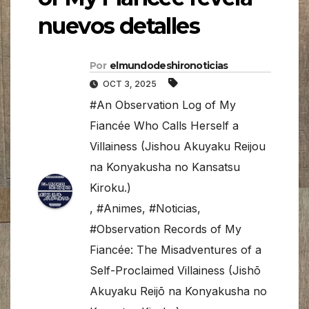
nuevos detalles
Por
elmundodeshironoticias
OCT 3, 2025
#An Observation Log of My
Fiancée Who Calls Herself a
Villainess (Jishou Akuyaku Reijou
na Konyakusha no Kansatsu
Kiroku.)
,
#Animes
,
#Noticias
,
#Observation Records of My
Fiancée: The Misadventures of a
Self-Proclaimed Villainess (Jishō
Akuyaku Reijō na Konyakusha no