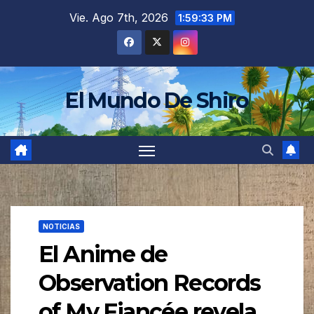
Saltar
Vie. Ago 7th, 2026
1:59:35 PM
al
contenido
El Mundo De Shiro
NOTICIAS
El Anime de
Observation Records
of My Fiancée revela