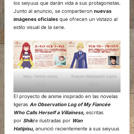
los seiyuus que darán vida a sus protagonistas.
Junto al anuncio, se compartieron
nuevas
imágenes oficiales
que ofrecen un vistazo al
estilo visual de la serie.
Miyu Tomita como
Yusuke Kobayashi como
Bertia
Cecil
El proyecto de anime inspirado en las novelas
ligeras
An Observation Log of My Fiancée
Who Calls Herself a Villainess,
escritas
por
Shiki
e ilustradas por
Wan
Hatipisu,
anunció recientemente a sus seiyuus