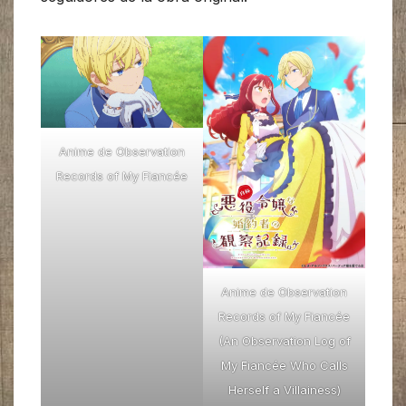
Anime de Observation
Records of My Fiancée
Anime de Observation
Records of My Fiancée
(An Observation Log of
My Fiancée Who Calls
Herself a Villainess)