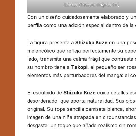
Genzai (Takopi’s Original Sin)
Con un diseño cuidadosamente elaborado y un e
perfila como una adición especial dentro de l
La figura presenta a
Shizuka Kuze
en una pose
melancólico que refleja perfectamente su papel 
lado, transmite una calma frágil que contrasta
su hombro tiene a
Takopi
, el pequeño ser ros
elementos más perturbadores del manga: el cont
El esculpido de
Shizuka Kuze
cuida detalles es
desordenado, que aporta naturalidad. Sus ojos 
original. Su ropa sencilla camiseta blanca, sho
imagen de una niña atrapada en circunstancias 
desgaste, un toque que añade realismo sin romp