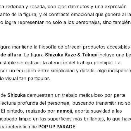
rma redonda y rosada, con ojos diminutos y una expresión
canto de la figura, y el contraste emocional que genera al l
 logra representar no solo a los personajes, sino también
figura mantiene la filosofía de ofrecer productos accesibles
de altura
. La figura
Shizuka Kuze & Takopi
incluye una b
stable sin distraer la atención del trabajo principal. La
er un equilibrio entre simplicidad y detalle, algo indispens
 visual tan particular.
a de
Shizuka
demuestran un trabajo meticuloso por parte
na lectura profunda del personaje, buscando transmitir no so
 El pintado, realizado por
namoji
, aporta suavidad a las
cabado limpio en las superficies más brillantes, lo que ha
 característica de
POP UP PARADE
.