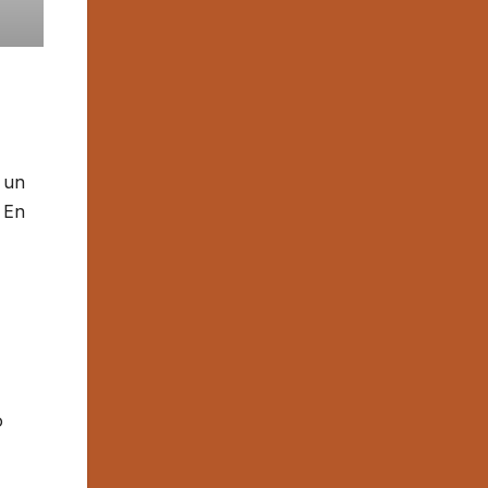
a un
. En
o