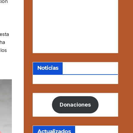
ción
esta
cha
los
Noticias
Donaciones
Actualizados