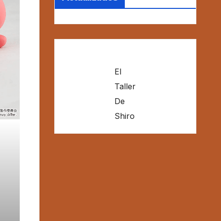
El
Taller
De
Shiro