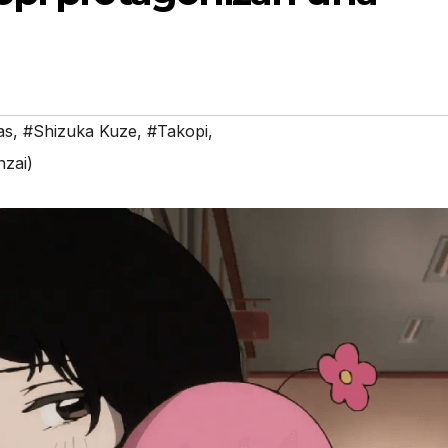
as
,
#Shizuka Kuze
,
#Takopi
,
nzai)