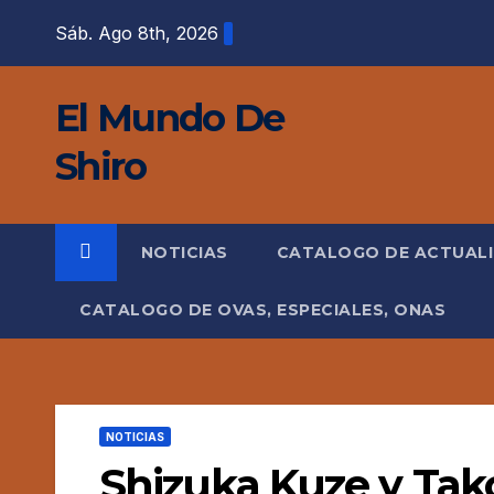
Saltar
Sáb. Ago 8th, 2026
al
contenido
El Mundo De
Shiro
NOTICIAS
CATALOGO DE ACTUAL
CATALOGO DE OVAS, ESPECIALES, ONAS
NOTICIAS
Shizuka Kuze y Tak