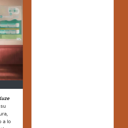
Kuze
 su
ura,
 a lo