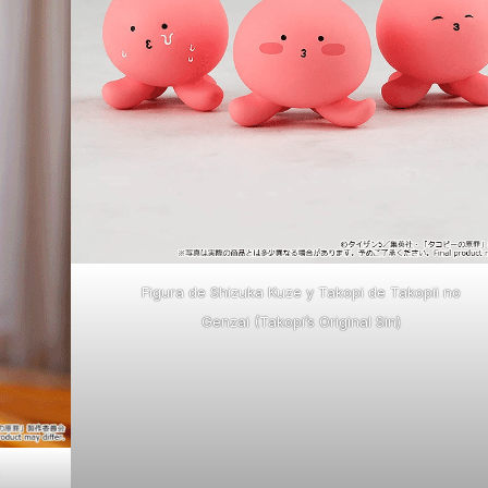
Figura de Shizuka Kuze y Takopi de Takopii no
Genzai (Takopi’s Original Sin)