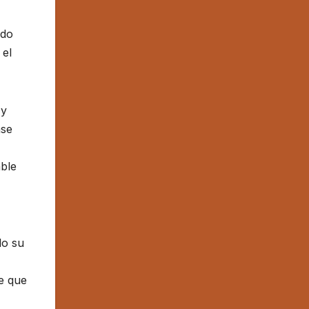
ado
 el
 y
ase
able
lo su
ce que