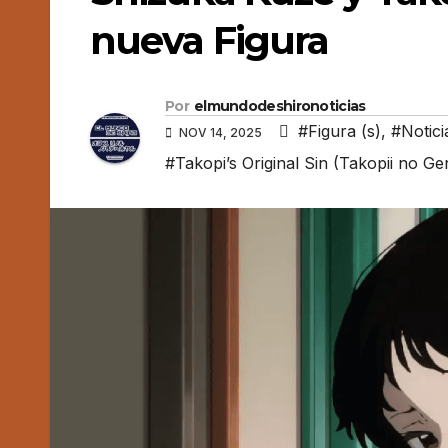
nueva Figura
Por
elmundodeshironoticias
#Figura (s)
,
#Notici
NOV 14, 2025
#Takopi’s Original Sin (Takopii no Ge