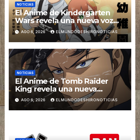
NOTICIAS
El Anime de Kindergarten
Wars revela una nueva voz
para su elenco se estrena en
AGO 6, 2026
ELMUNDODESHIRONOTICIAS
el 2027
NOTICIAS
El Anime de Tomb Raider
King revela una nueva
imagen promocional
AGO 6, 2026
ELMUNDODESHIRONOTICIAS