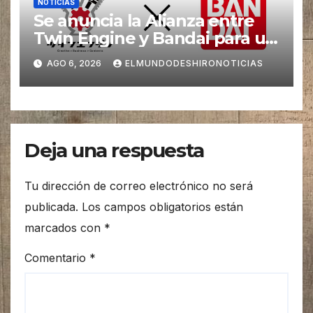
NOTICIAS
Se anuncia la Alianza entre
Twin Engine y Bandai para un
nuevos Animes
AGO 6, 2026
ELMUNDODESHIRONOTICIAS
Deja una respuesta
Tu dirección de correo electrónico no será
publicada.
Los campos obligatorios están
marcados con
*
Comentario
*