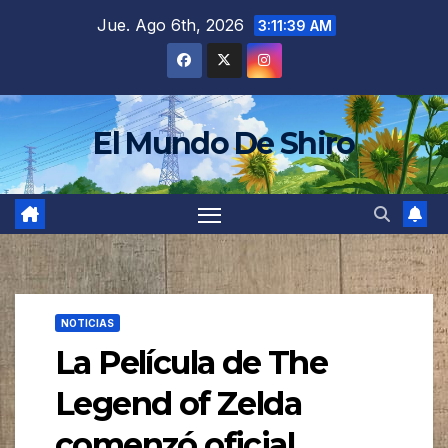
Saltar
Jue. Ago 6th, 2026
3:11:42 AM
al
contenido
El Mundo De Shiro
NOTICIAS
La Película de The
Legend of Zelda
comenzó oficial