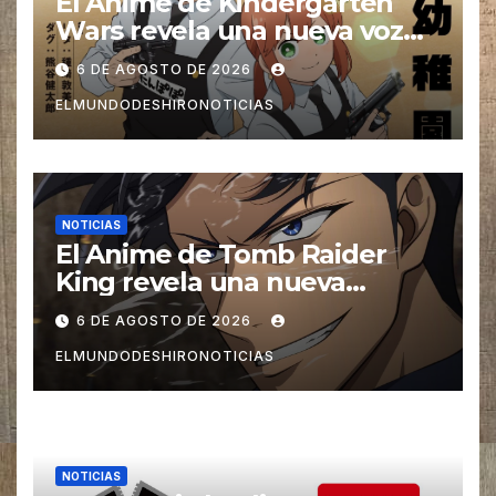
El Anime de Kindergarten
Wars revela una nueva voz
para su elenco se estrena en
6 DE AGOSTO DE 2026
el 2027
ELMUNDODESHIRONOTICIAS
NOTICIAS
El Anime de Tomb Raider
King revela una nueva
imagen promocional
6 DE AGOSTO DE 2026
ELMUNDODESHIRONOTICIAS
NOTICIAS