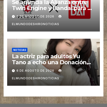
Se anuncia la Alianza entre
Twin Engine y Bandai para un
nuevos Animes
6 DE AGOSTO DE 2026
ELMUNDODESHIRONOTICIAS
NOTICIAS
La actriz para adultos Yu
Tano a echo una Donación
para las Víctimas de Sismo
6 DE AGOSTO DE 2026
pero es Criticada
ELMUNDODESHIRONOTICIAS