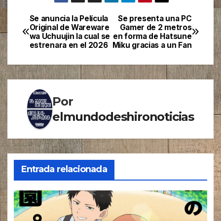
Se anuncia la Película
Se presenta una PC
Navegación
Original de Wareware
Gamer de 2 metros
wa Uchuujin la cual se
en forma de Hatsune
de
estrenara en el 2026
Miku gracias a un Fan
entradas
Por
elmundodeshironoticias
Entrada relacionada