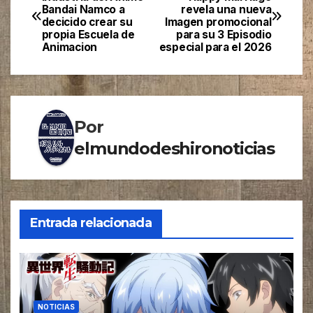
Bandai Namco a
revela una nueva
de
decicido crear su
Imagen promocional
propia Escuela de
para su 3 Episodio
entradas
Animacion
especial para el 2026
Por
elmundodeshironoticias
Entrada relacionada
NOTICIAS