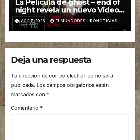
La Película de ghost – end of
night revela un nuevo Video
promocional
AGO 7, 2026
ELMUNDODESHIRONOTICIAS
Deja una respuesta
Tu dirección de correo electrónico no será
publicada.
Los campos obligatorios están
marcados con
*
Comentario
*