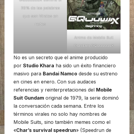
20% de las palabras
que son Virales en
redes
Anime de Mobile Suit
Gundam GQuuuuuuX
No es un secreto que el anime producido
por
Studio Khara
ha sido un éxito financiero
masivo para
Bandai Namco
desde su estreno
en cines en enero. Con sus audaces
referencias y reinterpretaciones del
Mobile
Suit Gundam
original de 1979, la serie dominó
la conversación cada semana. Entre los
términos virales no solo hay nombres de
Mobile Suits, sino también memes como el
«
Char’s survival speedrun
» (Speedrun de