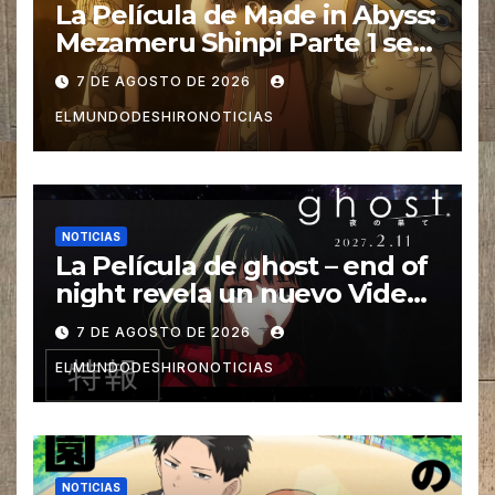
La Película de Made in Abyss:
Mezameru Shinpi Parte 1 se
estrena el 23 de Octubre
7 DE AGOSTO DE 2026
ELMUNDODESHIRONOTICIAS
NOTICIAS
La Película de ghost – end of
night revela un nuevo Video
promocional
7 DE AGOSTO DE 2026
ELMUNDODESHIRONOTICIAS
NOTICIAS