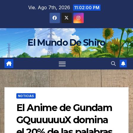
Saltar
Vie. Ago 7th, 2026
11:02:02 PM
al
contenido
El Mundo De Shiro
NOTICIAS
El Anime de Gundam
GQuuuuuuX domina
el 20% de las palabras