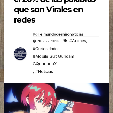
que son Virales en
redes
Por
elmundodeshironoticias
#Animes
,
NOV 22, 2025
#Curiosidades
,
#Mobile Suit Gundam
GQuuuuuuX
,
#Noticias