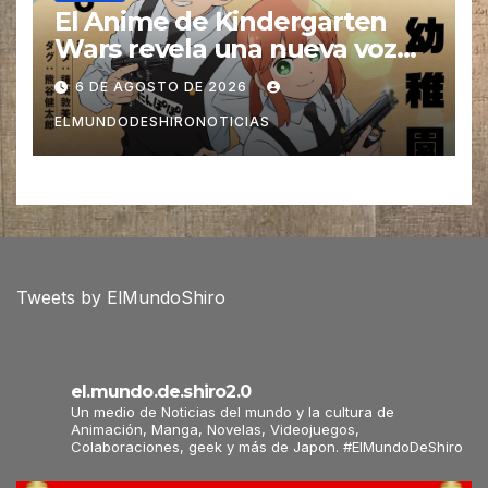
El Anime de Kindergarten
Wars revela una nueva voz
para su elenco se estrena en
6 DE AGOSTO DE 2026
el 2027
ELMUNDODESHIRONOTICIAS
Tweets by ElMundoShiro
el.mundo.de.shiro2.0
Un medio de Noticias del mundo y la cultura de
Animación, Manga, Novelas, Videojuegos,
Colaboraciones, geek y más de Japon. #ElMundoDeShiro