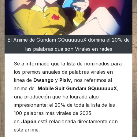
El Anime de Gundam GQuuuuuuX domina el 20% de
las palabras que son Virales en redes
Se a informado que la lista de nominados para
los premios anuales de palabras virales en
línea de
Dwango
y
Pixiv
, nos referimos al
anime de
Mobile Suit Gundam GQuuuuuuX
,
una producción que ha logrado algo
impresionante: el 20% de toda la lista de las
100 palabras más virales de 2025
en
Japón
está relacionada directamente con
este anime.