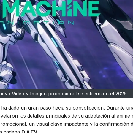
uevo Video y Imagen promocional se estrena en el 2026
ha dado un gran paso hacia su consolidación. Durante un
evelaron los detalles principales de su adaptación al anime 
 promocional, un visual clave impactante y la confirmación 
la cadena
Fuji TV
.