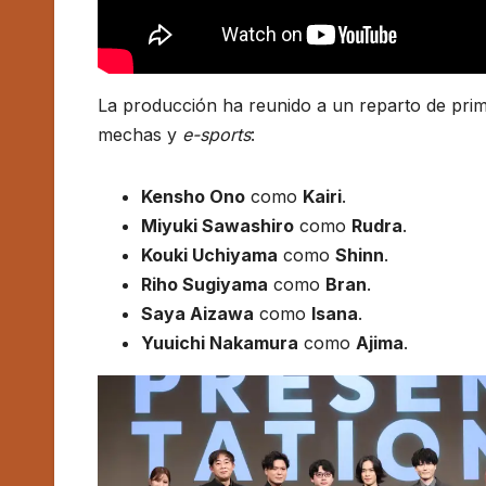
La producción ha reunido a un reparto de primer
mechas y
e-sports
:
Kensho Ono
como
Kairi
.
Miyuki Sawashiro
como
Rudra
.
Kouki Uchiyama
como
Shinn
.
Riho Sugiyama
como
Bran
.
Saya Aizawa
como
Isana
.
Yuuichi Nakamura
como
Ajima
.