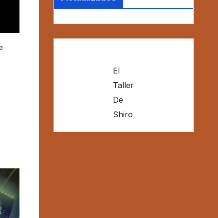
e
El
Taller
De
Shiro