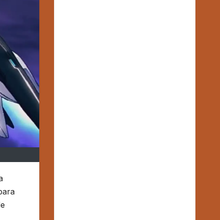
a
para
de