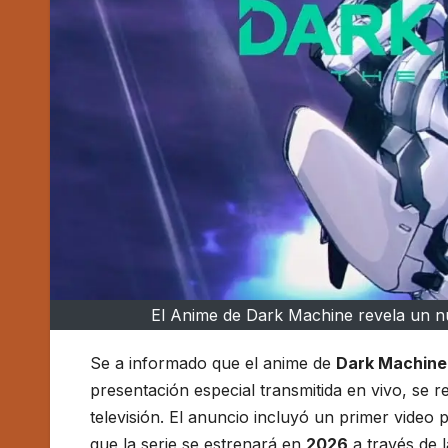
El Anime de Dark Machine revela un n
Se a informado que el anime de
Dark Machine
presentación especial transmitida en vivo, se r
televisión. El anuncio incluyó un primer video
que la serie se estrenará en
2026
a través de 