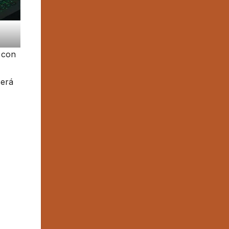
 con
será