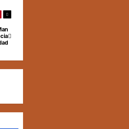
Man
cia
idad