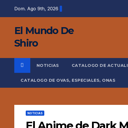
Saltar
Dom. Ago 9th, 2026
al
contenido
El Mundo De
Shiro
NOTICIAS
CATALOGO DE ACTUAL
CATALOGO DE OVAS, ESPECIALES, ONAS
NOTICIAS
El Anime de Dark M