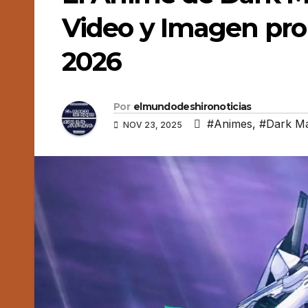
Video y Imagen pro
2026
Por
elmundodeshironoticias
#Animes
,
#Dark M
NOV 23, 2025