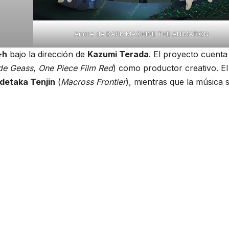
Anime de DARK MACHINE THE ANIMATION
+h
bajo la dirección de
Kazumi Terada
. El proyecto cuenta
de Geass
,
One Piece Film Red
) como productor creativo. El
detaka Tenjin
(
Macross Frontier
), mientras que la música 