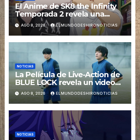
El Anime de SK8 the Infinity
Temporada 2 revela una
imagen promocional
AGO 8, 2026
ELMUNDODESHIRONOTICIAS
NOTICIAS
La Película de Live-Action de
BLUE LOCK revela un video
especial con el tema musical
AGO 8, 2026
ELMUNDODESHIRONOTICIAS
interpretado por Ado
NOTICIAS