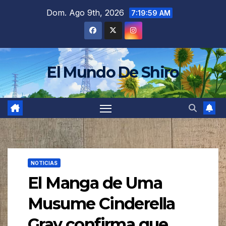
Saltar
Dom. Ago 9th, 2026
7:20:02 AM
al
contenido
El Mundo De Shiro
NOTICIAS
El Manga de Uma
Musume Cinderella
Gray confirma que