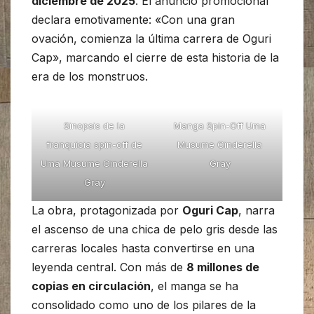
diciembre de 2025
. El anuncio promocional
declara emotivamente: «Con una gran
ovación, comienza la última carrera de Oguri
Cap», marcando el cierre de esta historia de la
era de los monstruos.
Sinopsis de la
Manga Spin-Off Uma
franquicia spin-off de
Musume Cinderella
Uma Musume Cinderella
Gray
Gray
La obra, protagonizada por
Oguri Cap
, narra
el ascenso de una chica de pelo gris desde las
carreras locales hasta convertirse en una
leyenda central. Con más de
8 millones de
copias en circulación
, el manga se ha
consolidado como uno de los pilares de la