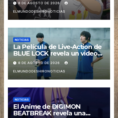
imagen promocional
8 DE AGOSTO DE 2026
ELMUNDODESHIRONOTICIAS
NOTICIAS
La Película de Live-Action de
BLUE LOCK revela un video
especial con el tema musical
8 DE AGOSTO DE 2026
interpretado por Ado
ELMUNDODESHIRONOTICIAS
NOTICIAS
El Anime de DIGIMON
BEATBREAK revela una