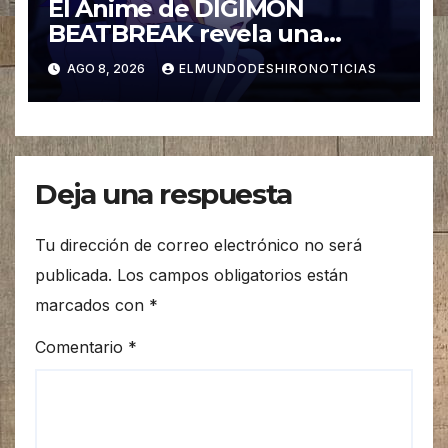
El Anime de DIGIMON
BEATBREAK revela una
nueva imagen para su ultimo
AGO 8, 2026
ELMUNDODESHIRONOTICIAS
Arco Asuka
Deja una respuesta
Tu dirección de correo electrónico no será
publicada.
Los campos obligatorios están
marcados con
*
Comentario
*