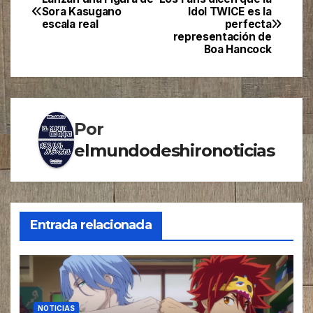
Navegación
Sora Kasugano
Idol TWICE es la
escala real
perfecta
de
representación de
Boa Hancock
entradas
Por
elmundodeshironoticias
Entrada relacionada
NOTICIAS