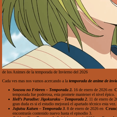
de los Animes de la temporada de Invierno del 2026
Cada ves mas nos vamos acercando a la
temporada de anime de invi
Sousou no Frieren – Temporada 2.
16 de enero de 2026 en
C
temporada fue poderosa, esta promete mantener el nivel épico.
Hell’s Paradise: Jigokuraku – Temporada 2
. 11 de enero de 
gran duda es si el estudio mejorará el apartado técnico esta vez.
Jujutsu Kaisen – Temporada 3
. 8 de enero de 2026 en
Crunc
encontrarás contenido nuevo hasta el episodio 3.