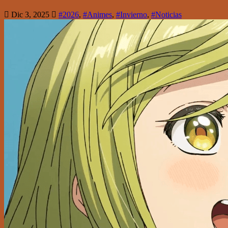
Dic 3, 2025
#2026
,
#Animes
,
#Invierno
,
#Noticias