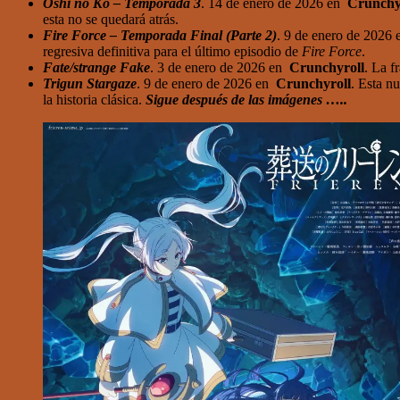
Oshi no Ko – Temporada 3
. 14 de enero de 2026 en
Crunchy
esta no se quedará atrás.
Fire Force – Temporada Final (Parte 2)
. 9 de enero de 2026
regresiva definitiva para el último episodio de
Fire Force
.
Fate/strange Fake
. 3 de enero de 2026 en
Crunchyroll
. La f
Trigun Stargaze
. 9 de enero de 2026 en
Crunchyroll
. Esta n
la historia clásica.
Sigue después de las imágenes …..