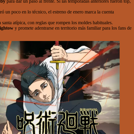
by
para dar un paso al frente. Si las temporadas anteriores fueron top,
eó un poco en lo técnico, el estreno de enero marca la cuenta
a santa atípica, con reglas que rompen los moldes habituales.
ightow
y promete adentrarse en territorio más familiar para los fans de