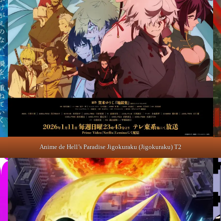
Anime de Hell’s Paradise Jigokuraku (Jigokuraku) T2