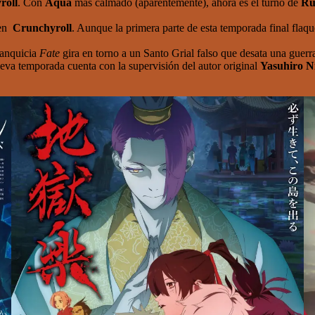
roll
. Con
Aqua
más calmado (aparentemente), ahora es el turno de
Ru
 en
Crunchyroll
. Aunque la primera parte de esta temporada final flaqu
ranquicia
Fate
gira en torno a un Santo Grial falso que desata una guerr
ueva temporada cuenta con la supervisión del autor original
Yasuhiro N