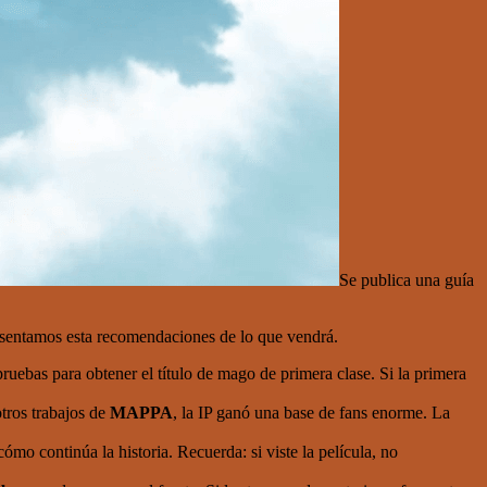
Se publica una guía
presentamos esta recomendaciones de lo que vendrá.
ruebas para obtener el título de mago de primera clase. Si la primera
tros trabajos de
MAPPA
, la IP ganó una base de fans enorme. La
cómo continúa la historia. Recuerda: si viste la película, no