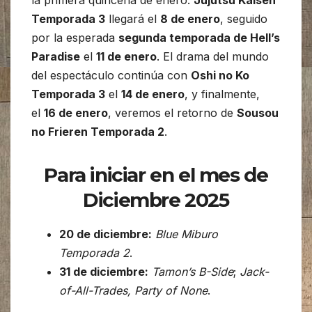
la primera quincena de enero.
Jujutsu Kaisen
Temporada 3
llegará el
8 de enero
, seguido
por la esperada
segunda temporada de Hell’s
Paradise
el
11 de enero
. El drama del mundo
del espectáculo continúa con
Oshi no Ko
Temporada 3
el
14 de enero
, y finalmente,
el
16 de enero
, veremos el retorno de
Sousou
no Frieren Temporada 2
.
Para iniciar en el mes de
Diciembre 2025
20 de diciembre:
Blue Miburo
Temporada 2
.
31 de diciembre:
Tamon’s B-Side
;
Jack-
of-All-Trades, Party of None
.