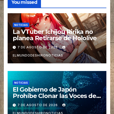
You missed
NOTICIAS
La VTuber Ichijou Ririka no
planea Retirarse de Hololive
7 DE AGOSTO DE 2026
ELMUNDODESHIRONOTICIAS
NOTICIAS
El Gobierno de Japón
Prohíbe Clonar las Voces de
los Seiyuus con IA
7 DE AGOSTO DE 2026
ELMUNDODESHIRONOTICIAS