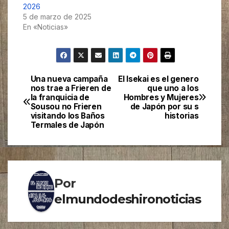
2026
5 de marzo de 2025
En «Noticias»
Una nueva campaña
El Isekai es el genero
Navegación
nos trae a Frieren de
que uno a los
la franquicia de
Hombres y Mujeres
de
Sousou no Frieren
de Japón por su s
visitando los Baños
historias
entradas
Termales de Japón
Por
elmundodeshironoticias