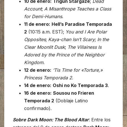
10 de enero:
Trigun Stargaze
;
Dead
Account
;
A Misanthrope Teaches a Class
for Demi-Humans
.
11 de enero:
Hell’s Paradise Temporada
2
(10:15 a.m. EST);
You and I Are Polar
Opposites
;
Kaya-chan Isn’t Scary
;
In the
Clear Moonlit Dusk
;
The Villainess Is
Adored by the Prince of the Neighbor
Kingdom
.
12 de enero:
‘Tis Time for «Torture,»
Princess Temporada 2
.
14 de enero:
Oshi no Ko Temporada 3
.
16 de enero:
Sousou no Frieren
Temporada 2
(Doblaje Latino
confirmado).
Sobre Dark Moon: The Blood Altar
: Entre los