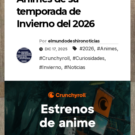
temporada de
Invierno del 2026
Por
elmundodeshironoticias
#2026
,
#Animes
,
DIC 17, 2025
#Crunchyroll
,
#Curiosidades
,
#Invierno
,
#Noticias