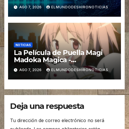
Seiyuus con IA
AGO 7, 2026
ELMUNDODESHIRONOTICIAS
NOTICIAS
La Película de Puella Magi
Madoka Magica -
Walpurgisnacht Rising-
AGO 7, 2026
ELMUNDODESHIRONOTICIAS
regresa a Cines de Japón con
una versión IMAX
Deja una respuesta
Tu dirección de correo electrónico no será