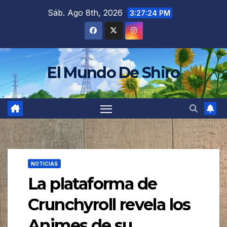
Saltar
Sáb. Ago 8th, 2026
3:27:26 PM
al
contenido
El Mundo De Shiro
NOTICIAS
La plataforma de
Crunchyroll revela los
Animes de su