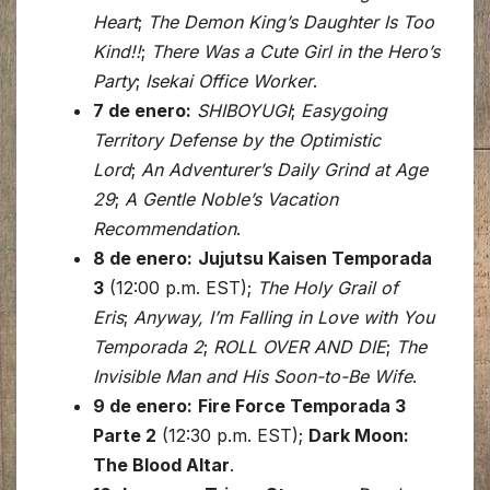
Heart
;
The Demon King’s Daughter Is Too
Kind!!
;
There Was a Cute Girl in the Hero’s
Party
;
Isekai Office Worker
.
7 de enero:
SHIBOYUGI
;
Easygoing
Territory Defense by the Optimistic
Lord
;
An Adventurer’s Daily Grind at Age
29
;
A Gentle Noble’s Vacation
Recommendation
.
8 de enero:
Jujutsu Kaisen Temporada
3
(12:00 p.m. EST);
The Holy Grail of
Eris
;
Anyway, I’m Falling in Love with You
Temporada 2
;
ROLL OVER AND DIE
;
The
Invisible Man and His Soon-to-Be Wife
.
9 de enero:
Fire Force Temporada 3
Parte 2
(12:30 p.m. EST);
Dark Moon:
The Blood Altar
.