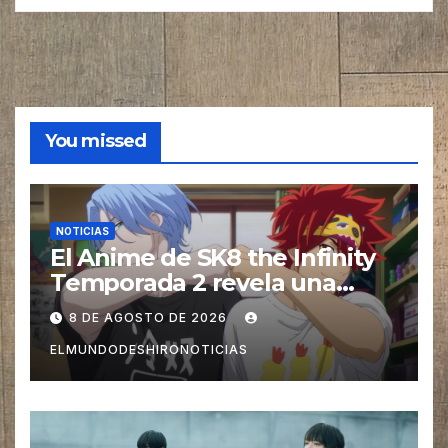
You missed
NOTICIAS
El Anime de SK8 the Infinity
Temporada 2 revela una
imagen promocional
8 DE AGOSTO DE 2026
ELMUNDODESHIRONOTICIAS