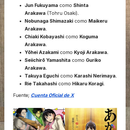
Jun Fukuyama
como
Shinta
Arakawa
(Tohru Osaki).
Nobunaga Shimazaki
como
Maikeru
Arakawa
.
Chiaki Kobayashi
como
Koguma
Arakawa
.
Yōhei Azakami
como
Kyoji Arakawa
.
Seiichirō Yamashita
como
Guriko
Arakawa
.
Takuya Eguchi
como
Karashi Nerimaya
.
Rie Takahashi
como
Hikaru Koragi
.
Fuente;
Cuenta Oficial de X