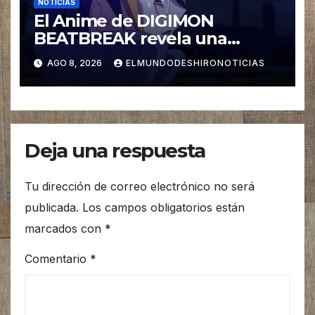
NOTICIAS
El Anime de DIGIMON
BEATBREAK revela una
nueva imagen para su ultimo
AGO 8, 2026
ELMUNDODESHIRONOTICIAS
Arco Asuka
Deja una respuesta
Tu dirección de correo electrónico no será
publicada.
Los campos obligatorios están
marcados con
*
Comentario
*