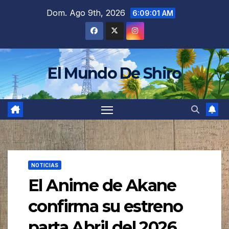
Saltar
Dom. Ago 9th, 2026
6:09:04 AM
al
contenido
El Mundo De Shiro
NOTICIAS
El Anime de Akane
confirma su estreno
parta Abril del 2026