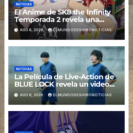
NOTICIAS
El Anime de SK8 the Infinity
Temporada 2 revela una
imagen promocional
AGO 8, 2026
ELMUNDODESHIRONOTICIAS
NOTICIAS
La Película de Live-Action de
BLUE LOCK revela un video
especial con el tema musical
AGO 8, 2026
ELMUNDODESHIRONOTICIAS
interpretado por Ado