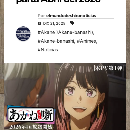
Por
elmundodeshironoticias
DIC 21, 2025
#Akane )Akane-banashi)
,
#Akane-banashi
,
#Animes
,
#Noticias