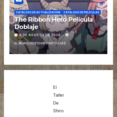
CATALOGO DE ACTUALIZACIÓN
CATALOGO DE EMISIÓN
C
S
CATALOGO DE SERIES
SÁBADO
C
Yomi no Tsugai Doblaje
H
Parte 02
m
1 DE AGOSTO DE 2026
ELMUNDODESHIRONOTICIAS
E
El
Taller
De
Shiro