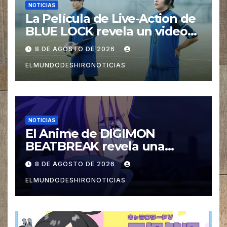
NOTICIAS
La Película de Live-Action de
BLUE LOCK revela un video
especial con el tema musical
8 DE AGOSTO DE 2026
interpretado por Ado
ELMUNDODESHIRONOTICIAS
NOTICIAS
El Anime de DIGIMON
BEATBREAK revela una
nueva imagen para su ultimo
8 DE AGOSTO DE 2026
Arco Asuka
ELMUNDODESHIRONOTICIAS