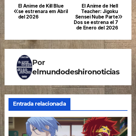
El Anime de Kill Blue
El Anime de Hell
Navegación
se estrenara em Abril
Teacher: Jigoku
del 2026
Sensei Nube Parte
de
Dos se estrena el 7
de Enero del 2026
entradas
Por
elmundodeshironoticias
Entrada relacionada