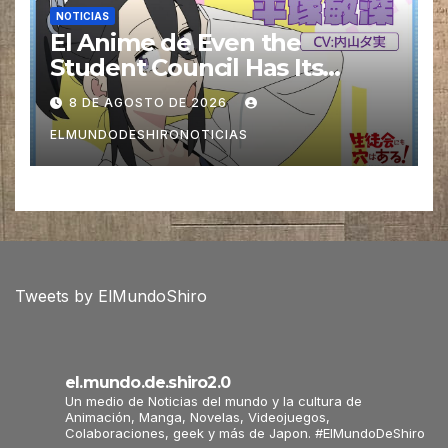
NOTICIAS
El Anime de Even the
Student Council Has Its
Holes! revela una nueva Voz
8 DE AGOSTO DE 2026
ELMUNDODESHIRONOTICIAS
Tweets by ElMundoShiro
el.mundo.de.shiro2.0
Un medio de Noticias del mundo y la cultura de
Animación, Manga, Novelas, Videojuegos,
Colaboraciones, geek y más de Japon. #ElMundoDeShiro