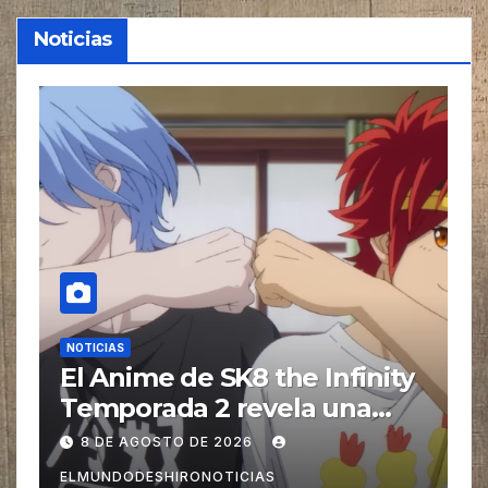
Noticias
NOTICIAS
N
y
La Película de Live-Action
E
de BLUE LOCK revela un
B
video especial con el tema
n
8 DE AGOSTO DE 2026
musical interpretado por
u
ELMUNDODESHIRONOTICIAS
E