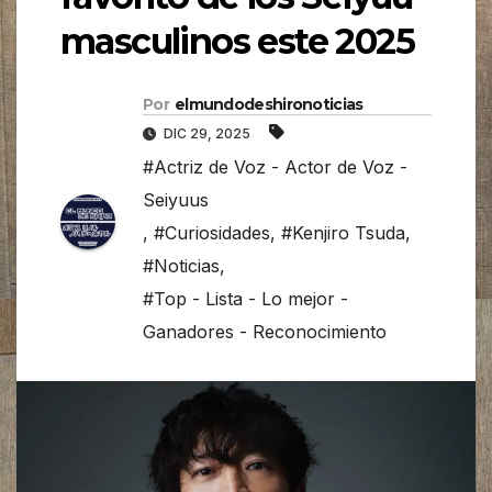
masculinos este 2025
Por
elmundodeshironoticias
DIC 29, 2025
#Actriz de Voz - Actor de Voz -
Seiyuus
,
#Curiosidades
,
#Kenjiro Tsuda
,
#Noticias
,
#Top - Lista - Lo mejor -
Ganadores - Reconocimiento