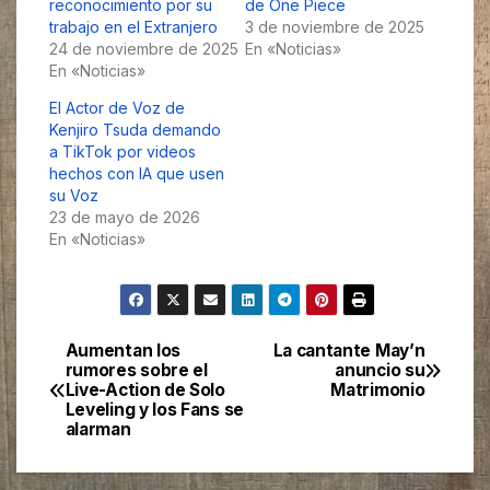
reconocimiento por su
de One Piece
trabajo en el Extranjero
3 de noviembre de 2025
24 de noviembre de 2025
En «Noticias»
En «Noticias»
El Actor de Voz de
Kenjiro Tsuda demando
a TikTok por videos
hechos con IA que usen
su Voz
23 de mayo de 2026
En «Noticias»
Aumentan los
La cantante May’n
Navegación
rumores sobre el
anuncio su
Live-Action de Solo
Matrimonio
de
Leveling y los Fans se
alarman
entradas