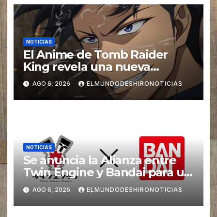
NOTICIAS
El Anime de Tomb Raider
King revela una nueva
imagen promocional
AGO 6, 2026
ELMUNDODESHIRONOTICIAS
NOTICIAS
Se anuncia la Alianza entre
Twin Engine y Bandai para un
nuevos Animes
AGO 6, 2026
ELMUNDODESHIRONOTICIAS