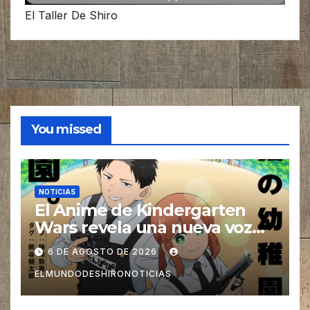
El Taller De Shiro
You missed
NOTICIAS
El Anime de Kindergarten
Wars revela una nueva voz
para su elenco se estrena en
6 DE AGOSTO DE 2026
el 2027
ELMUNDODESHIRONOTICIAS