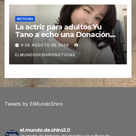
NOTICIAS
La actriz para adultos Yu
Tano a echo una Donación
para las Víctimas de Sismo
6 DE AGOSTO DE 2026
pero es Criticada
ELMUNDODESHIRONOTICIAS
Tweets by ElMundoShiro
el.mundo.de.shiro2.0
Un medio de Noticias del mundo y la cultura de