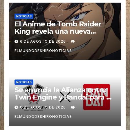
NOTICIAS
El Anime de Tomb Raider
King revela una nueva
imagen promocional
6 DE AGOSTO DE 2026
ELMUNDODESHIRONOTICIAS
NOTICIAS
Se anuncia la Alianza entre
Twin Engine y Bandai para un
nuevos Animes
6 DE AGOSTO DE 2026
ELMUNDODESHIRONOTICIAS