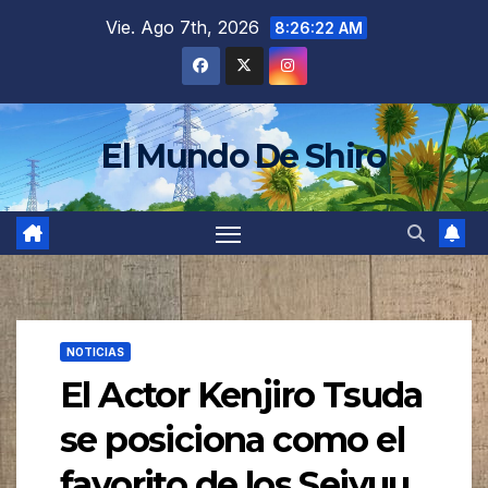
Saltar
Vie. Ago 7th, 2026
8:26:24 AM
al
contenido
El Mundo De Shiro
NOTICIAS
El Actor Kenjiro Tsuda
se posiciona como el
favorito de los Seiyuu