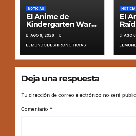
NOTICIAS
NOTICIA
El Anime de
El A
Kindergarten Wars
Raid
revela una nueva
una
AGO 6, 2026
AGO 6
voz para su elenco
prom
se estrena en el
ELMUNDODESHIRONOTICIAS
ELMUND
2027
Deja una respuesta
Tu dirección de correo electrónico no será publi
Comentario
*