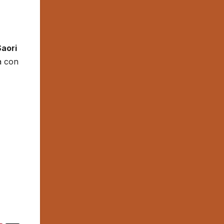
Saori
a con