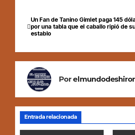
Un Fan de Tanino Gimlet paga 145 dól
Navegación
por una tabla que el caballo ripió de s
de
establo
entradas
Por
elmundodeshiron
Entrada relacionada