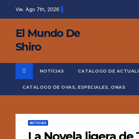
Saltar
Vie. Ago 7th, 2026
al
contenido
El Mundo De
Shiro
NOTICIAS
CATALOGO DE ACTUAL
CATALOGO DE OVAS, ESPECIALES, ONAS
NOTICIAS
La Novela ligera de