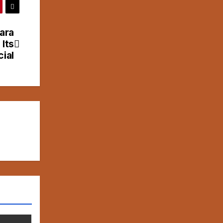
ara
Its
ial