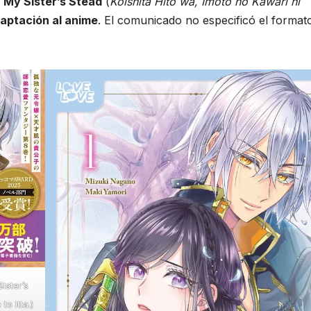
 My Sister’s Stead
(
Koishita Hito wa, Imōto no Kawari ni
aptación al anime
. El comunicado no especificó el format
ister’s
o Itta.)