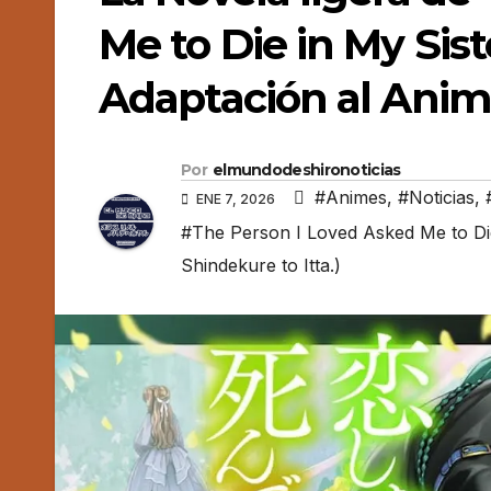
Me to Die in My Sis
Adaptación al Ani
Por
elmundodeshironoticias
#Animes
,
#Noticias
,
ENE 7, 2026
#The Person I Loved Asked Me to Die 
Shindekure to Itta.)