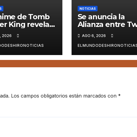
S
NOTICIAS
nime de Tomb
Se anuncia la
er King revela
Alianza entre Tw
 nueva imagen
Engine y Bandai
, 2026
AGO 6, 2026
ocional
para un nuevos
Animes
ODESHIRONOTICIAS
ELMUNDODESHIRONOTICIA
cada.
Los campos obligatorios están marcados con
*