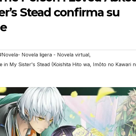
ter’s Stead confirma su
me
#Novela- Novela ligera - Novela virtual
,
in My Sister's Stead (Koishita Hito wa, Imōto no Kawari n