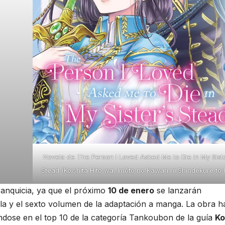
Novela de The Person I Loved Asked Me to Die in My Siste
Stead (Koishita Hito wa, Imōto no Kawari ni Shindekure to It
ranquicia, ya que el próximo
10 de enero
se lanzarán
a y el sexto volumen de la adaptación a manga. La obra h
éndose en el top 10 de la categoría Tankoubon de la guía
Ko