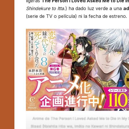
ligeras
The Person I Loved Asked Me to Die in
Shindekure to Itta.
) ha dado luz verde a una
ad
(serie de TV o película) ni la fecha de estreno.
Anime de The Person I Loved Asked Me to Die in My S
Stead (Koishita Hito wa, Imōto no Kawari ni Shindekure t