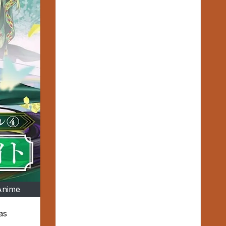
 Anime
as