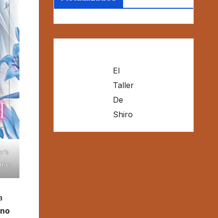
El
Taller
De
Shiro
r’s
ta.)
a
no