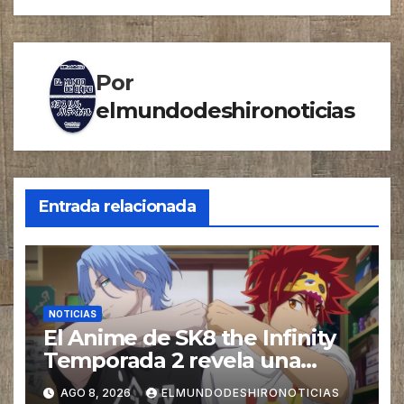
entradas
Por
elmundodeshironoticias
Entrada relacionada
NOTICIAS
El Anime de SK8 the Infinity
Temporada 2 revela una
imagen promocional
AGO 8, 2026
ELMUNDODESHIRONOTICIAS