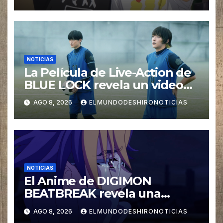
NOTICIAS
La Película de Live-Action de
BLUE LOCK revela un video
especial con el tema musical
AGO 8, 2026
ELMUNDODESHIRONOTICIAS
interpretado por Ado
NOTICIAS
El Anime de DIGIMON
BEATBREAK revela una
nueva imagen para su ultimo
AGO 8, 2026
ELMUNDODESHIRONOTICIAS
Arco Asuka