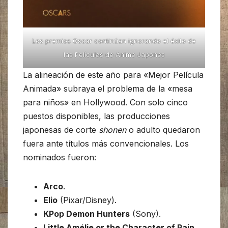
Los premios Oscar continúan ignorando el éxito de
las Películas de Anime Japones
La alineación de este año para «Mejor Película
Animada» subraya el problema de la «mesa
para niños» en Hollywood. Con solo cinco
puestos disponibles, las producciones
japonesas de corte
shonen
o adulto quedaron
fuera ante títulos más convencionales. Los
nominados fueron:
Arco
.
Elio
(Pixar/Disney).
KPop Demon Hunters
(Sony).
Little Amélie or the Character of Rain
.