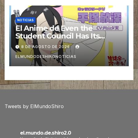
NOTICIAS
El Anime de Even the
Student Council Has Its
Holes! revela una nueva Voz
8 DE AGOSTO DE 2026
ELMUNDODESHIRONOTICIAS
Tweets by ElMundoShiro
el.mundo.de.shiro2.0