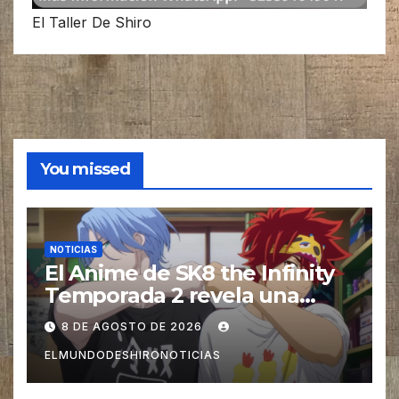
El Taller De Shiro
You missed
NOTICIAS
El Anime de SK8 the Infinity
Temporada 2 revela una
imagen promocional
8 DE AGOSTO DE 2026
ELMUNDODESHIRONOTICIAS