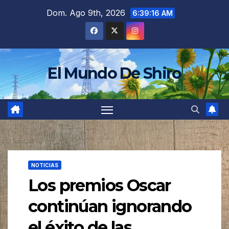
Saltar
Dom. Ago 9th, 2026
6:39:18 AM
al
contenido
El Mundo De Shiro
NOTICIAS
Los premios Oscar
continúan ignorando
el éxito de las