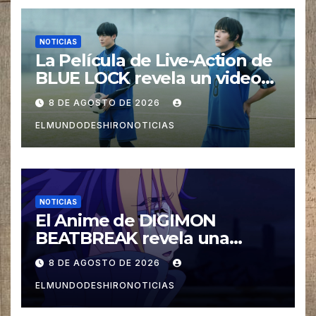
NOTICIAS
La Película de Live-Action de
BLUE LOCK revela un video
especial con el tema musical
8 DE AGOSTO DE 2026
interpretado por Ado
ELMUNDODESHIRONOTICIAS
NOTICIAS
El Anime de DIGIMON
BEATBREAK revela una
nueva imagen para su ultimo
8 DE AGOSTO DE 2026
Arco Asuka
ELMUNDODESHIRONOTICIAS