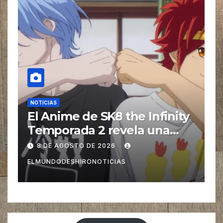
NOTICIAS
N
y
La Película de Live-Action
E
de BLUE LOCK revela un
B
video especial con el tema
n
8 DE AGOSTO DE 2026
musical interpretado por
u
ELMUNDODESHIRONOTICIAS
E
Ado