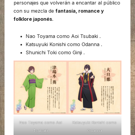
personajes que volverán a encantar al público
con su mezcla de
fantasía, romance y
folklore japonés
.
Nao Toyama como Aoi Tsubaki .
Katsuyuki Konishi como Odanna .
Shunichi Toki como Ginji .
Nao Toyama como Aoi
Katsuyuki Konishi como
Tsubaki
Odanna