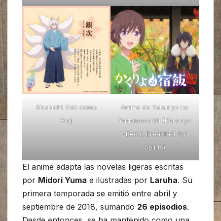
Shunichi Toki como
Anime de Kakuriyo no
Ginji
Yadomeshi Ni (Kakuriyo
-Bed & Breakfast for
Spirits)
El anime adapta las novelas ligeras escritas
por
Midori Yuma
e ilustradas por
Laruha
. Su
primera temporada se emitió entre abril y
septiembre de 2018, sumando
26 episodios
.
Desde entonces, se ha mantenido como una