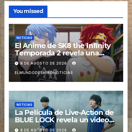
You missed
NOTICIAS
El Anime de SK8 the Infinity
Temporada 2 revela una
imagen promocional
8 DE AGOSTO DE 2026
ELMUNDODESHIRONOTICIAS
NOTICIAS
La Película de Live-Action de
BLUE LOCK revela un video
especial con el tema musical
8 DE AGOSTO DE 2026