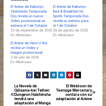
El Anime de Kakuriyo
El Anime de Kakuriyo:
Yadomeshi Temporada
Bed & Breakfast for
Dos revela un nuevo
Spirits Temporada Dos
Video promocional se
revela su estreno para
estrena el 1 de Octubre
el 1 de Octubre
23 de septiembre de 2025
29 de agosto de 2025
En «Noticias»
En «Noticias»
El Anime de Here U Are
revela un Video y
Imagen promocional
3 de julio de 2026
En «Noticias»
La Novela de
El Webtoon de
Navegación
Ojōsama-kei Teihen
Teenage Mercenary
Dungeon Haishinsha
contara con su
de
tendrá una
adaptación al Anime
adaptación al Manga