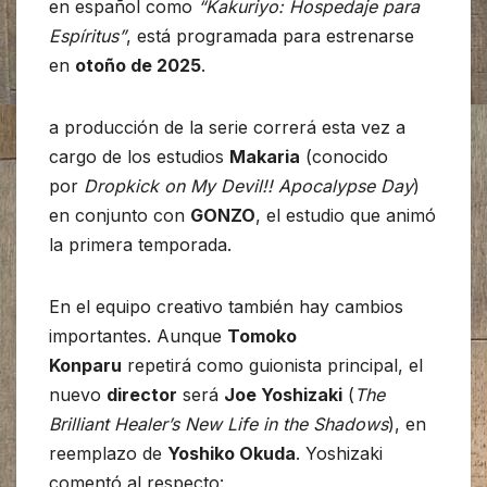
en español como
“Kakuriyo: Hospedaje para
Espíritus”
, está programada para estrenarse
en
otoño de 2025
.
a producción de la serie correrá esta vez a
cargo de los estudios
Makaria
(conocido
por
Dropkick on My Devil!! Apocalypse Day
)
en conjunto con
GONZO
, el estudio que animó
la primera temporada.
En el equipo creativo también hay cambios
importantes. Aunque
Tomoko
Konparu
repetirá como guionista principal, el
nuevo
director
será
Joe Yoshizaki
(
The
Brilliant Healer’s New Life in the Shadows
), en
reemplazo de
Yoshiko Okuda
. Yoshizaki
comentó al respecto: