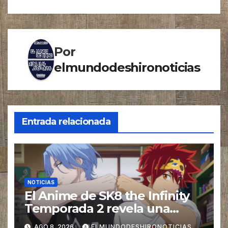
entradas
Por
elmundodeshironoticias
Entrada relacionada
NOTICIAS
El Anime de SK8 the Infinity
Temporada 2 revela una
imagen promocional
AGO 8, 2026
ELMUNDODESHIRONOTICIAS