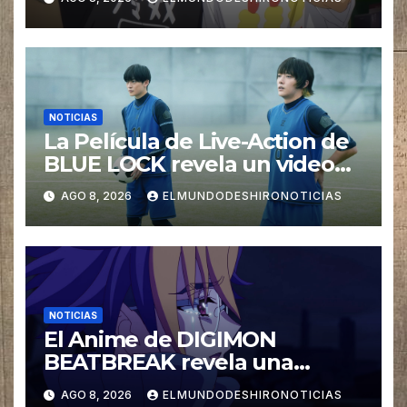
NOTICIAS
La Película de Live-Action de
BLUE LOCK revela un video
especial con el tema musical
AGO 8, 2026
ELMUNDODESHIRONOTICIAS
interpretado por Ado
NOTICIAS
El Anime de DIGIMON
BEATBREAK revela una
nueva imagen para su ultimo
AGO 8, 2026
ELMUNDODESHIRONOTICIAS