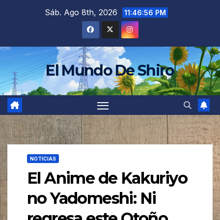
Saltar
Sáb. Ago 8th, 2026
11:46:58 PM
al
contenido
El Mundo De Shiro
NOTICIAS
El Anime de Kakuriyo
no Yadomeshi: Ni
regresa este Otoño