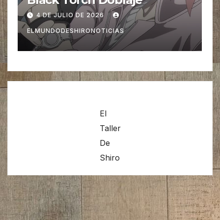
E AGOSTO DE 2026
1 DE AGOSTO
DODESHIRONOTICIAS
ELMUNDODESHIR
El
Taller
De
Shiro