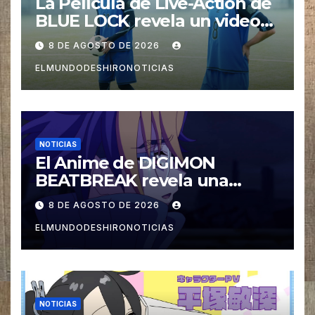
La Película de Live-Action de
BLUE LOCK revela un video
especial con el tema musical
8 DE AGOSTO DE 2026
interpretado por Ado
ELMUNDODESHIRONOTICIAS
NOTICIAS
El Anime de DIGIMON
BEATBREAK revela una
nueva imagen para su ultimo
8 DE AGOSTO DE 2026
Arco Asuka
ELMUNDODESHIRONOTICIAS
NOTICIAS