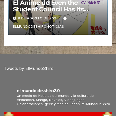
El Anime de Even the
Student Council Has Its
Holes! revela una nueva Voz
8 DE AGOSTO DE 2026
ELMUNDODESHIRONOTICIAS
Tweets by ElMundoShiro
el.mundo.de.shiro2.0
Un medio de Noticias del mundo y la cultura de
Animación, Manga, Novelas, Videojuegos,
Colaboraciones, geek y más de Japon. #ElMundoDeShiro