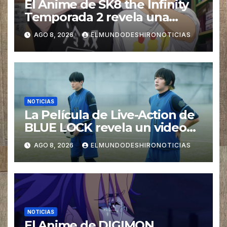
El Anime de SK8 the Infinity
Temporada 2 revela una
imagen promocional
AGO 8, 2026
ELMUNDODESHIRONOTICIAS
NOTICIAS
La Película de Live-Action de
BLUE LOCK revela un video
especial con el tema musical
AGO 8, 2026
ELMUNDODESHIRONOTICIAS
interpretado por Ado
NOTICIAS
El Anime de DIGIMON