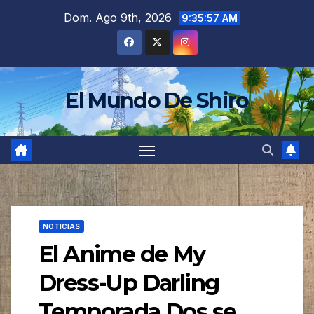
Saltar
Dom. Ago 9th, 2026
9:35:59 AM
al
contenido
El Mundo De Shiro
NOTICIAS
El Anime de My
Dress-Up Darling
Temporada Dos se