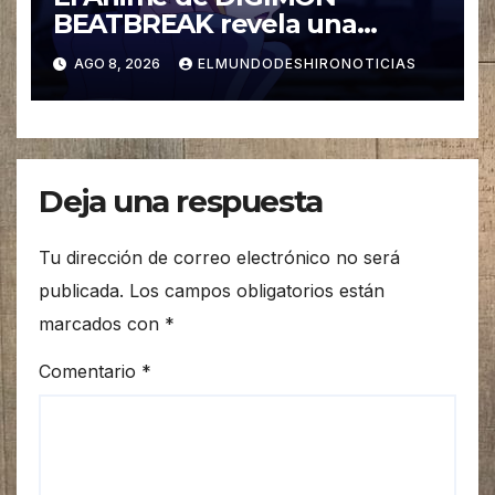
BEATBREAK revela una
nueva imagen para su ultimo
AGO 8, 2026
ELMUNDODESHIRONOTICIAS
Arco Asuka
Deja una respuesta
Tu dirección de correo electrónico no será
publicada.
Los campos obligatorios están
marcados con
*
Comentario
*