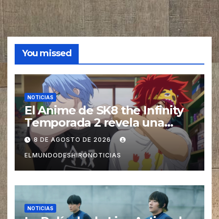
You missed
NOTICIAS
El Anime de SK8 the Infinity
Temporada 2 revela una
imagen promocional
8 DE AGOSTO DE 2026
ELMUNDODESHIRONOTICIAS
NOTICIAS