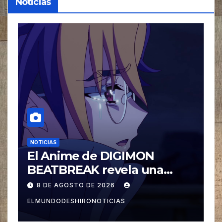
Noticias
NOTICIAS
El Anime de Even the
Student Council Has Its
Holes! revela una nueva Voz
8 DE AGOSTO DE 2026
ELMUNDODESHIRONOTICIAS