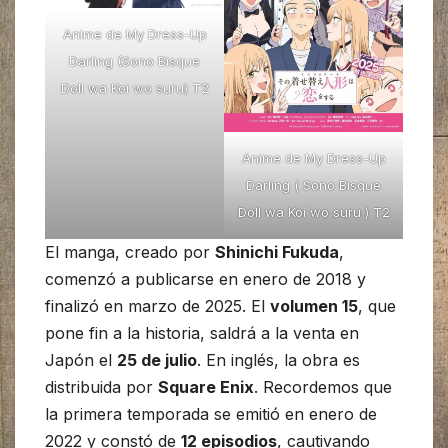
Anime de My Dress-Up
Darling (Sono Bisque
Doll wa Koi wo suru) T2
Anime de My Dress-Up
Darling ( Sono Bisque
Doll wa Koi wo suru ) T2
El manga, creado por
Shinichi Fukuda
,
comenzó a publicarse en enero de 2018 y
finalizó en marzo de 2025. El
volumen 15
, que
pone fin a la historia, saldrá a la venta en
Japón el
25 de julio
. En inglés, la obra es
distribuida por
Square Enix
. Recordemos que
la primera temporada se emitió en enero de
2022 y constó de
12 episodios
, cautivando