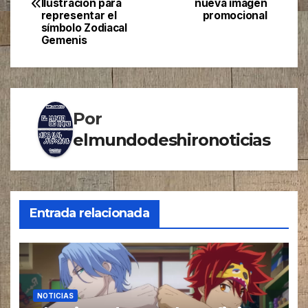
de
Ilustración para
nueva imagen
representar el
promocional
entradas
símbolo Zodiacal
Gemenis
Por
elmundodeshironoticias
Entrada relacionada
NOTICIAS