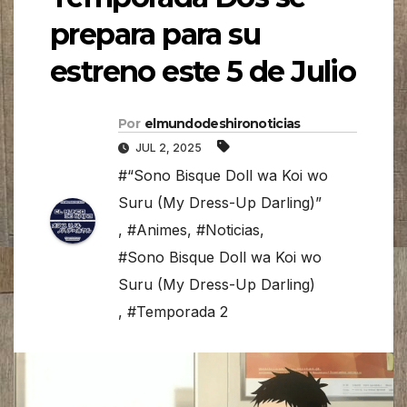
prepara para su
estreno este 5 de Julio
Por
elmundodeshironoticias
JUL 2, 2025
#“Sono Bisque Doll wa Koi wo
Suru (My Dress-Up Darling)”
,
#Animes
,
#Noticias
,
#Sono Bisque Doll wa Koi wo
Suru (My Dress-Up Darling)
,
#Temporada 2