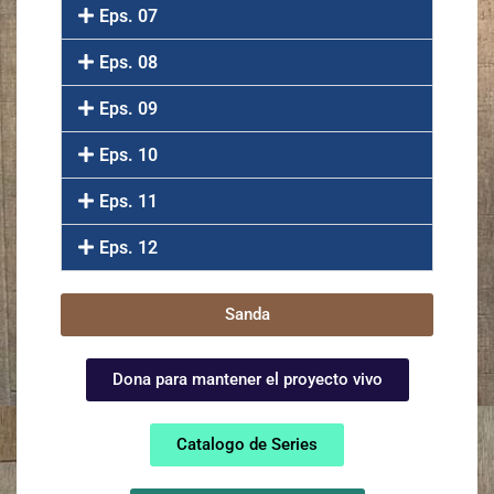
Eps. 07
Eps. 08
Eps. 09
Eps. 10
Eps. 11
Eps. 12
Sanda
Dona para mantener el proyecto vivo
Catalogo de Series