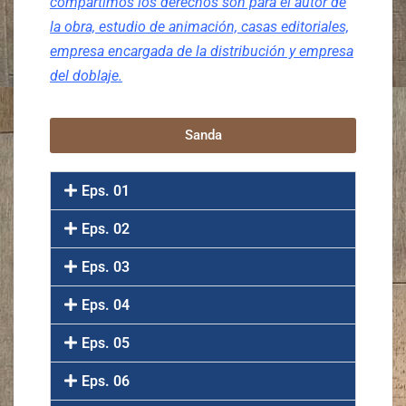
compartimos los derechos son para el autor de
la obra, estudio de animación, casas editoriales,
empresa encargada de la distribución y empresa
del doblaje.
Sanda
Eps. 01
Eps. 02
Eps. 03
Eps. 04
Eps. 05
Eps. 06