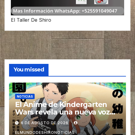
El Taller De Shiro
You missed
NOTICIAS
El Anime de Kindergarten
Wars revela una nueva voz
para su elenco se estrena en
6 DE AGOSTO DE 2026
el 2027
ELMUNDODESHIRONOTICIAS