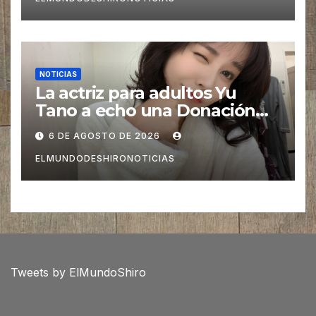
NOTICIAS
La actriz para adultos Yu
Tano a echo una Donación
para las Víctimas de Sismo
6 DE AGOSTO DE 2026
pero es Criticada
ELMUNDODESHIRONOTICIAS
Tweets by ElMundoShiro