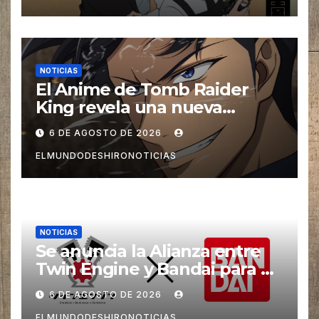
NOTICIAS
El Anime de Tomb Raider
King revela una nueva
imagen promocional
6 DE AGOSTO DE 2026
ELMUNDODESHIRONOTICIAS
NOTICIAS
Se anuncia la Alianza entre
Twin Engine y Bandai para un
nuevos Animes
6 DE AGOSTO DE 2026
ELMUNDODESHIRONOTICIAS