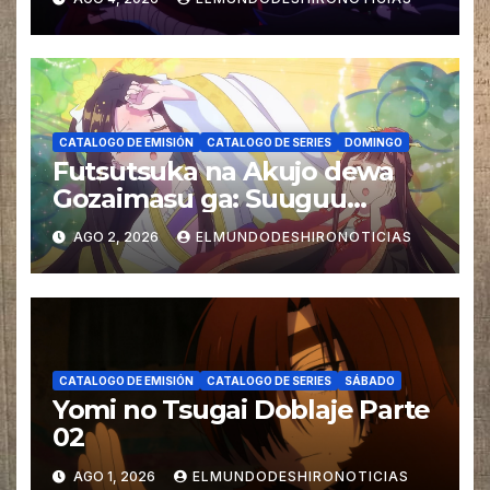
CATALOGO DE EMISIÓN
CATALOGO DE SERIES
DOMINGO
Futsutsuka na Akujo dewa
Gozaimasu ga: Suuguu
Chouso Torikae Den Doblaje
AGO 2, 2026
ELMUNDODESHIRONOTICIAS
CATALOGO DE EMISIÓN
CATALOGO DE SERIES
SÁBADO
Yomi no Tsugai Doblaje Parte
02
AGO 1, 2026
ELMUNDODESHIRONOTICIAS