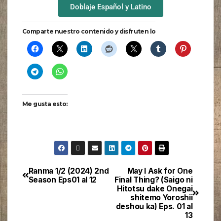
Doblaje Español y Latino
Comparte nuestro contenido y disfruten lo
Me gusta esto:
Ranma 1/2 (2024) 2nd
May I Ask for One
Season Eps01 al 12
Final Thing? (Saigo ni
Hitotsu dake Onegai
shitemo Yoroshii
deshou ka) Eps. 01 al
13