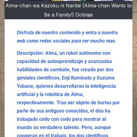
Alma-chan wa Kazoku ni Naritai (Alma-chan Wants to
Be a Family!) Doblaje
Disfruta de nuestro contenido y entra a nuestra
web como redes sociales para ver mucho mas.
Descripción:
Alma, un robot autónomo con
capacidad de autoaprendizaje y avanzadas
habilidades de combate, fue creado por dos
geniales científicos, Enji Kamisato y Suzume
Yobane, quienes desarrollaron la inteligencia
artificial y la robótica de Alma,
respectivamente. Tras ser objeto de burlas por
parte de sus antiguos conocidos, el dúo ha
trabajado codo con codo para mostrar al
mundo su verdadero talento. Pero, aunque
cooperan en el trabajo, los dos científicos