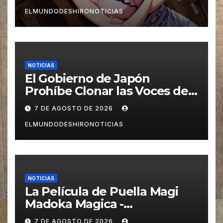
ELMUNDODESHIRONOTICIAS
NOTICIAS
El Gobierno de Japón
Prohíbe Clonar las Voces de
los Seiyuus con IA
7 DE AGOSTO DE 2026
ELMUNDODESHIRONOTICIAS
NOTICIAS
La Película de Puella Magi
Madoka Magica -
Walpurgisnacht Rising-
7 DE AGOSTO DE 2026