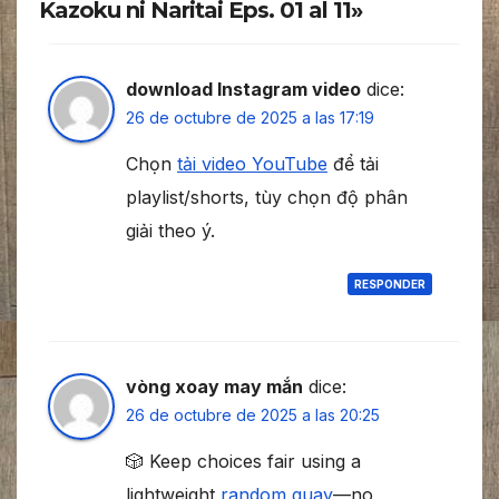
Kazoku ni Naritai Eps. 01 al 11»
download Instagram video
dice:
26 de octubre de 2025 a las 17:19
Chọn
tải video YouTube
để tải
playlist/shorts, tùy chọn độ phân
giải theo ý.
RESPONDER
vòng xoay may mắn
dice:
26 de octubre de 2025 a las 20:25
🎲 Keep choices fair using a
lightweight
random quay
—no