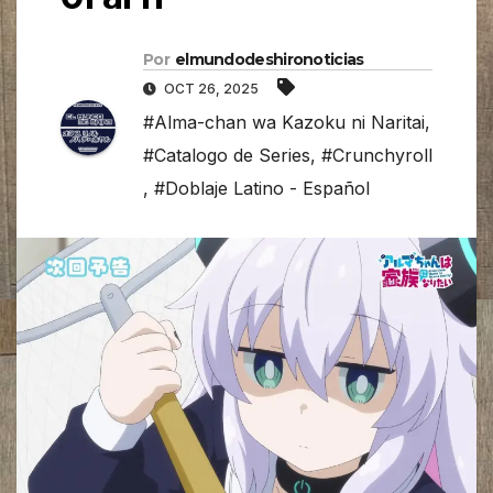
Por
elmundodeshironoticias
OCT 26, 2025
#Alma-chan wa Kazoku ni Naritai
,
#Catalogo de Series
,
#Crunchyroll
,
#Doblaje Latino - Español