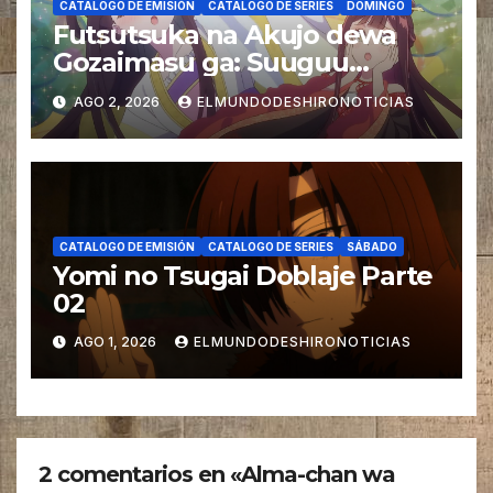
CATALOGO DE EMISIÓN
CATALOGO DE SERIES
DOMINGO
Futsutsuka na Akujo dewa
Gozaimasu ga: Suuguu
Chouso Torikae Den Doblaje
AGO 2, 2026
ELMUNDODESHIRONOTICIAS
CATALOGO DE EMISIÓN
CATALOGO DE SERIES
SÁBADO
Yomi no Tsugai Doblaje Parte
02
AGO 1, 2026
ELMUNDODESHIRONOTICIAS
2 comentarios en «Alma-chan wa