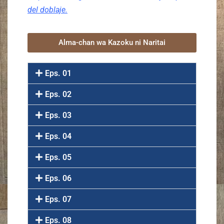
del doblaje.
Alma-chan wa Kazoku ni Naritai
Eps. 01
Eps. 02
Eps. 03
Eps. 04
Eps. 05
Eps. 06
Eps. 07
Eps. 08