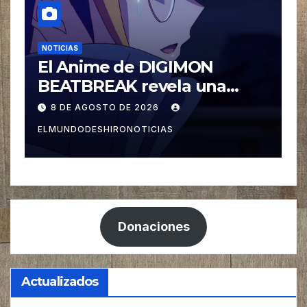
NOTICIAS
N
El Anime de Even the
L
Student Council Has Its
p
Holes! revela una nueva Voz
8 DE AGOSTO DE 2026
ELMUNDODESHIRONOTICIAS
E
Donaciones
Actualizados