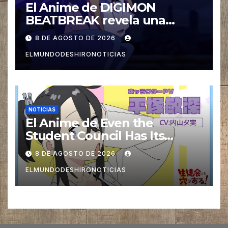
El Anime de DIGIMON
BEATBREAK revela una
nueva imagen para su ultimo
8 DE AGOSTO DE 2026
Arco Asuka
ELMUNDODESHIRONOTICIAS
NOTICIAS
El Anime de Even the
Student Council Has Its
Holes! revela una nueva Voz
8 DE AGOSTO DE 2026
ELMUNDODESHIRONOTICIAS