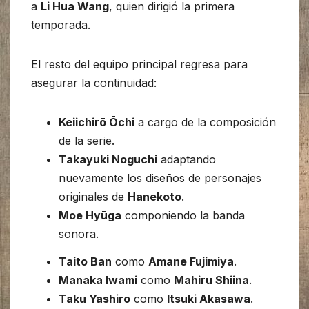
a
Li Hua Wang
, quien dirigió la primera
temporada.
El resto del equipo principal regresa para
asegurar la continuidad:
Keiichirō Ōchi
a cargo de la composición
de la serie.
Takayuki Noguchi
adaptando
nuevamente los diseños de personajes
originales de
Hanekoto
.
Moe Hyūga
componiendo la banda
sonora.
Taito Ban
como
Amane Fujimiya
.
Manaka Iwami
como
Mahiru Shiina
.
Taku Yashiro
como
Itsuki Akasawa
.