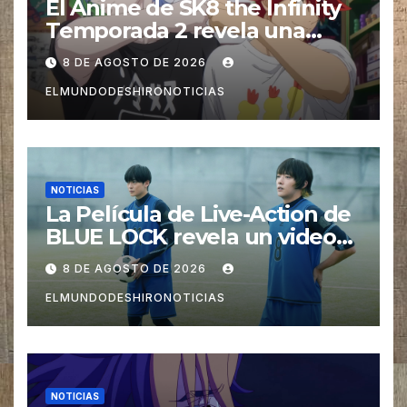
El Anime de SK8 the Infinity
Temporada 2 revela una
imagen promocional
8 DE AGOSTO DE 2026
ELMUNDODESHIRONOTICIAS
NOTICIAS
La Película de Live-Action de
BLUE LOCK revela un video
especial con el tema musical
8 DE AGOSTO DE 2026
interpretado por Ado
ELMUNDODESHIRONOTICIAS
NOTICIAS