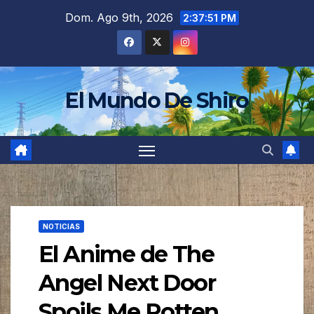
Saltar
Dom. Ago 9th, 2026
2:37:53 PM
al
contenido
El Mundo De Shiro
NOTICIAS
El Anime de The
Angel Next Door
Spoils Me Rotten