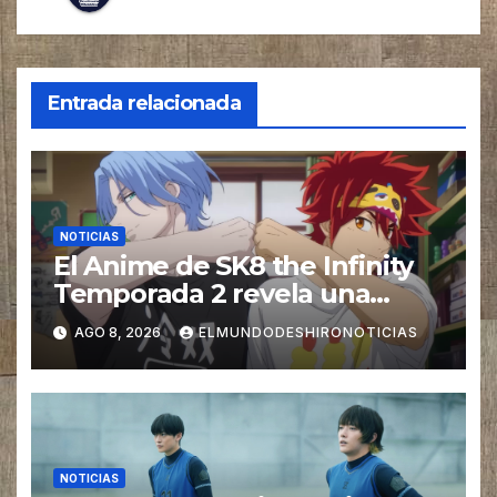
Entrada relacionada
NOTICIAS
El Anime de SK8 the Infinity
Temporada 2 revela una
imagen promocional
AGO 8, 2026
ELMUNDODESHIRONOTICIAS
NOTICIAS