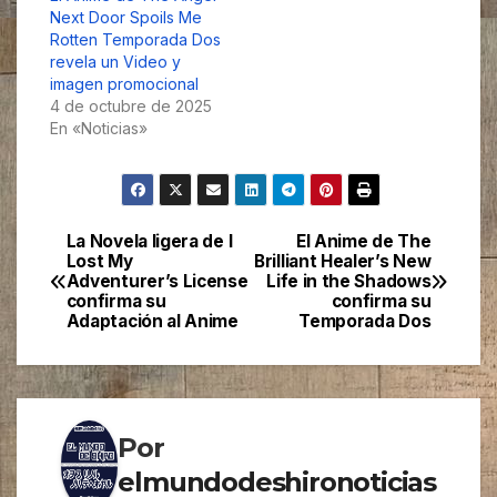
Next Door Spoils Me
Rotten Temporada Dos
revela un Video y
imagen promocional
4 de octubre de 2025
En «Noticias»
La Novela ligera de I
El Anime de The
Navegación
Lost My
Brilliant Healer’s New
Adventurer’s License
Life in the Shadows
de
confirma su
confirma su
Adaptación al Anime
Temporada Dos
entradas
Por
elmundodeshironoticias