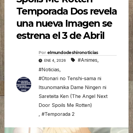
Temporada Dos revela
una nueva Imagen se
estrena el 3 de Abril
Por
elmundodeshironoticias
#Animes
,
ENE 4, 2026
#Noticias
,
#Otonari no Tenshi-sama ni
Itsunomanika Dame Ningen ni
Sareteita Ken (The Angel Next
Door Spoils Me Rotten)
,
#Temporada 2