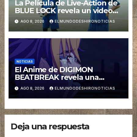
La Película de Live-Action de
BLUE LOCK revela un video
especial con el tema musical
AGO 8, 2026
ELMUNDODESHIRONOTICIAS
interpretado por Ado
NOTICIAS
El Anime de DIGIMON
BEATBREAK revela una
nueva imagen para su ultimo
AGO 8, 2026
ELMUNDODESHIRONOTICIAS
Arco Asuka
Deja una respuesta