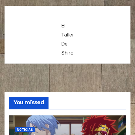
El
Taller
De
Shiro
You missed
NOTICIAS