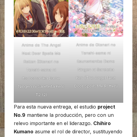
Anime de Otonari no
Anime de The Angel
Tenshi-sama ni
Next Door Spoils Me
Itsunomanika Dame
Rotten (Otonari no
Ningen ni Sareteita
Tenshi-sama ni
Ken (The Angel Next
Itsunomanika Dame
Door Spoils Me Rotten)
Ningen ni Sareteita Ken)
T2 (2)
Para esta nueva entrega, el estudio
project
No.9
mantiene la producción, pero con un
relevo importante en el liderazgo.
Chihiro
Kumano
asume el rol de director, sustituyendo