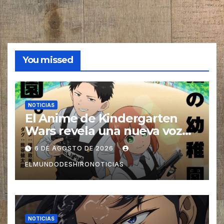
You missed
NOTICIAS
El Anime de Kindergarten
Wars revela una nueva voz
para su elenco se estrena en
6 DE AGOSTO DE 2026
el 2027
ELMUNDODESHIRONOTICIAS
NOTICIAS