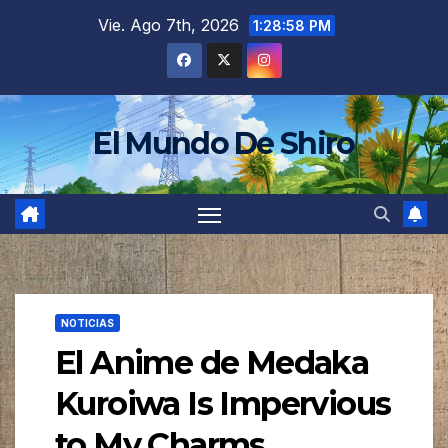
Saltar
Vie. Ago 7th, 2026
1:29:00 PM
al
contenido
El Mundo De Shiro
NOTICIAS
El Anime de Medaka
Kuroiwa Is Impervious
to My Charms