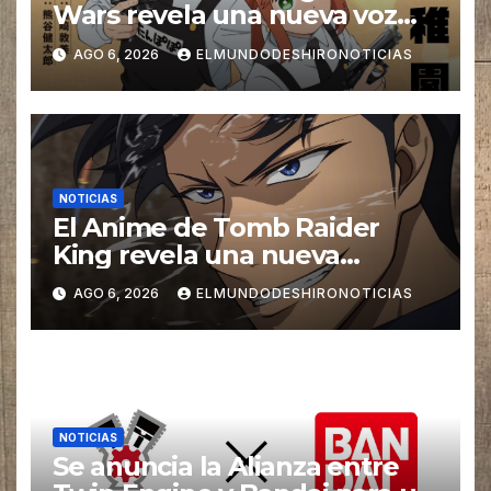
Wars revela una nueva voz
para su elenco se estrena en
AGO 6, 2026
ELMUNDODESHIRONOTICIAS
el 2027
NOTICIAS
El Anime de Tomb Raider
King revela una nueva
imagen promocional
AGO 6, 2026
ELMUNDODESHIRONOTICIAS
NOTICIAS
Se anuncia la Alianza entre