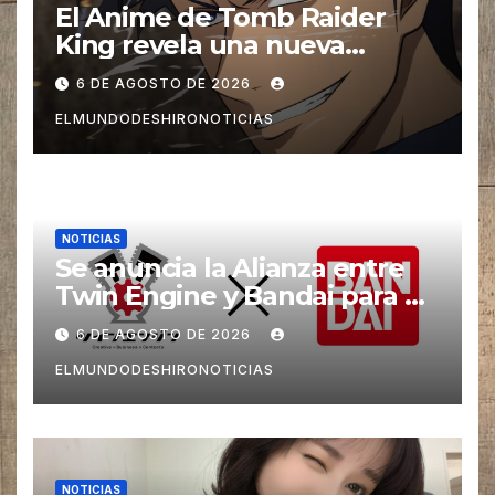
El Anime de Tomb Raider
King revela una nueva
imagen promocional
6 DE AGOSTO DE 2026
ELMUNDODESHIRONOTICIAS
NOTICIAS
Se anuncia la Alianza entre
Twin Engine y Bandai para un
nuevos Animes
6 DE AGOSTO DE 2026
ELMUNDODESHIRONOTICIAS
NOTICIAS