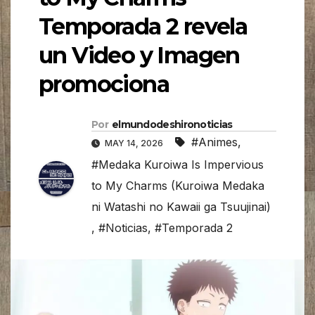
Temporada 2 revela
un Video y Imagen
promociona
Por
elmundodeshironoticias
#Animes
,
MAY 14, 2026
#Medaka Kuroiwa Is Impervious
to My Charms (Kuroiwa Medaka
ni Watashi no Kawaii ga Tsuujinai)
,
#Noticias
,
#Temporada 2