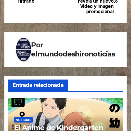
Filtrado
revela un nuevo
de
Video y Imagen
promocional
entradas
Por
elmundodeshironoticias
Entrada relacionada
NOTICIAS
El Anime de Kindergarten