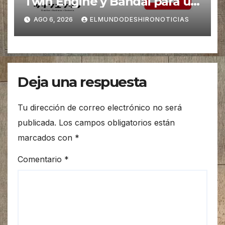
Twin Engine y Bandai para un
nuevos Animes
AGO 6, 2026
ELMUNDODESHIRONOTICIAS
Deja una respuesta
Tu dirección de correo electrónico no será
publicada.
Los campos obligatorios están
marcados con
*
Comentario
*