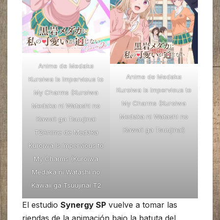
Anime de Medaka
Anime de Medaka
Kuroiwa Is Impervious to
Kuroiwa Is Impervious to
My Charms (Kuroiwa
My Charms (Kuroiwa
Medaka ni Watashi no
Medaka ni Watashi no
Kawaii ga Tsuujinai
Kawaii ga Tsuujinai)
T2Anime de Medaka
Kuroiwa Is Impervious to
My Charms (Kuroiwa
Medaka ni Watashi no
Kawaii ga Tsuujinai T2
El estudio
Synergy SP
vuelve a tomar las
riendas de la animación bajo la batuta del