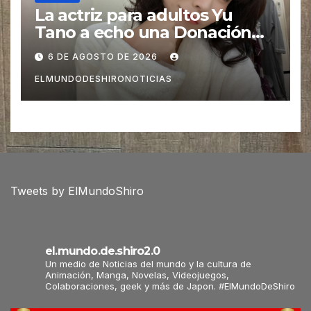
La actriz para adultos Yu
Tano a echo una Donación
para las Víctimas de Sismo
6 DE AGOSTO DE 2026
pero es Criticada
ELMUNDODESHIRONOTICIAS
Tweets by ElMundoShiro
el.mundo.de.shiro2.0
Un medio de Noticias del mundo y la cultura de
Animación, Manga, Novelas, Videojuegos,
Colaboraciones, geek y más de Japon. #ElMundoDeShiro