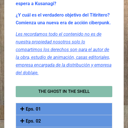
espera a Kusanagi?
¿Y cuál es el verdadero objetivo del Titiritero?
Comienza una nueva era de acción ciberpunk.
Les recordamos todo el contenido no es de
nuestra propiedad nosotros solo lo
compartimos los derechos son para el autor de
la obra, estudio de animación, casas editoriales,
empresa encargada de la distribución y empresa
del doblaje.
THE GHOST IN THE SHELL
Eps. 01
Eps. 02