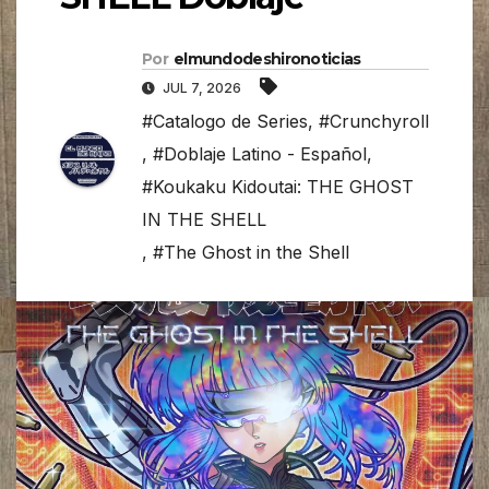
Por
elmundodeshironoticias
JUL 7, 2026
#Catalogo de Series
,
#Crunchyroll
,
#Doblaje Latino - Español
,
#Koukaku Kidoutai: THE GHOST
IN THE SHELL
,
#The Ghost in the Shell