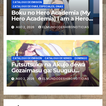
CATALOGO DE EMISIÓN
CATALOGO DE OVAS, ESPECIALES, ONAS
Boku no Hero Academia (My
Hero Academia) I am a Hero
too Doblaje
AGO 2, 2026
ELMUNDODESHIRONOTICIAS
CATALOGO DE EMISIÓN
CATALOGO DE SERIES
DOMINGO
Futsutsuka na Akujo dewa
Gozaimasu ga: Suuguu
Chouso Torikae Den Doblaje
AGO 2, 2026
ELMUNDODESHIRONOTICIAS