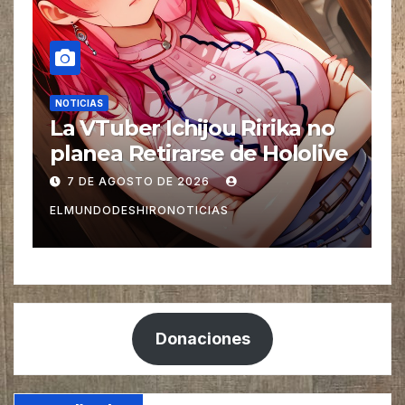
NOTICIAS
N
La VTuber Ichijou Ririka no
E
planea Retirarse de Hololive
P
l
7 DE AGOSTO DE 2026
ELMUNDODESHIRONOTICIAS
E
Donaciones