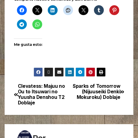
Me gusta esto:
Clevatess: Majuu no
Sparks of Tomorrow
Ou to Itsuwari no
(Nijuuseiki Denki
Yuusha Denshou T2
Mokuroku) Doblaje
Doblaje
Por