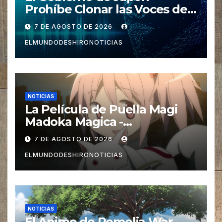
Prohíbe Clonar las Voces de
los Seiyuus con IA
7 DE AGOSTO DE 2026
ELMUNDODESHIRONOTICIAS
NOTICIAS
La Película de Puella Magi
Madoka Magica -
Walpurgisnacht Rising-
7 DE AGOSTO DE 2026
regresa a Cines de Japón con
ELMUNDODESHIRONOTICIAS
una versión IMAX
NOTICIAS
El Anime de Romelia War