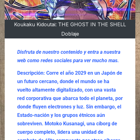
Koukaku Kidoutai: THE GHOST IN THE SHELL
Doblaje
Disfruta de nuestro contenido y entra a nuestra
web como redes sociales para ver mucho mas.
Descripción:
Corre el año 2029 en un Japón de
un futuro cercano, donde el mundo se ha
vuelto altamente digitalizado, con una vasta
red corporativa que abarca todo el planeta, por
donde fluyen electrones y luz. Sin embargo, el
Estado-nación y los grupos étnicos aún
sobreviven. Motoko Kusanagi, una cíborg de
cuerpo completo, lidera una unidad de