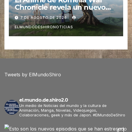
Chronicle revela un nuevo
Video promocional
7 DE AGOSTO DE 2026
ELMUNDODESHIRONOTICIAS
Tweets by ElMundoShiro
el.mundo.de.shiro2.0
Un medio de Noticias del mundo y la cultura de
Animación, Manga, Novelas, Videojuegos,
Colaboraciones, geek y más de Japon. #ElMundoDeShiro