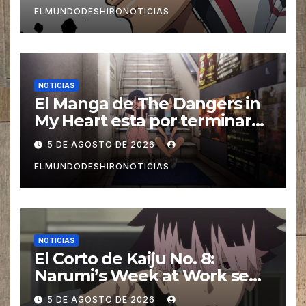
ELMUNDODESHIRONOTICIAS
NOTICIAS
El Manga de The Dangers in
My Heart esta por terminar
en tan solo 3 capítulos
5 DE AGOSTO DE 2026
ELMUNDODESHIRONOTICIAS
NOTICIAS
El Corto de Kaiju No. 8:
Narumi’s Week at Work se
estrena en Septiembre
5 DE AGOSTO DE 2026