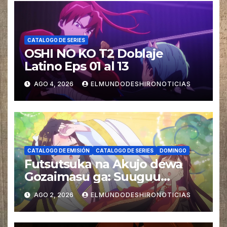
CATALOGO DE SERIES
OSHI NO KO T2 Doblaje
Latino Eps 01 al 13
AGO 4, 2026
ELMUNDODESHIRONOTICIAS
CATALOGO DE EMISIÓN
CATALOGO DE SERIES
DOMINGO
Futsutsuka na Akujo dewa
Gozaimasu ga: Suuguu
Chouso Torikae Den Doblaje
AGO 2, 2026
ELMUNDODESHIRONOTICIAS