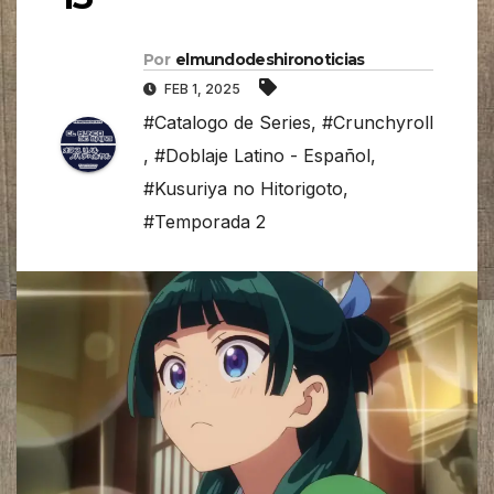
Por
elmundodeshironoticias
FEB 1, 2025
#Catalogo de Series
,
#Crunchyroll
,
#Doblaje Latino - Español
,
#Kusuriya no Hitorigoto
,
#Temporada 2