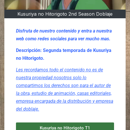
Kusuriya no Hitorigoto 2nd Season Doblaje
Disfruta de nuestro contenido y entra a nuestra
web como redes sociales para ver mucho mas.
Descripción:
Segunda temporada de Kusuriya
no Hitorigoto.
Les recordamos todo el contenido no es de
nuestra propiedad nosotros solo lo
compartimos los derechos son para el autor de
la obra, estudio de animación, casas editoriales,
empresa encargada de la distribución y empresa
del doblaje.
Kusuriya no Hitorigoto T1